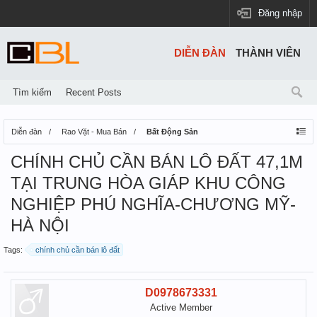
Đăng nhập
DIỄN ĐÀN
THÀNH VIÊN
Tìm kiếm
Recent Posts
Diễn đàn
Rao Vặt - Mua Bán
Bất Động Sản
CHÍNH CHỦ CẦN BÁN LÔ ĐẤT 47,1M
TẠI TRUNG HÒA GIÁP KHU CÔNG
NGHIỆP PHÚ NGHĨA-CHƯƠNG MỸ-
HÀ NỘI
Tags:
chính chủ cần bán lô đất
D0978673331
Active Member