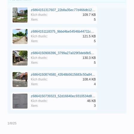
z6864151317607_22b8a35ec77d466db12ee9444e76bb5b.jpg
Kích thước:
109.7 KB
Xem:
5
z6864151118375_9bbd4be54546b44711ca971706c18a49.jpg
Kích thước:
121.5 KB
Xem:
5
z6864150906396_3799a27a029f3deb8b58e19399aabceb.jpg
Kích thước:
130.3 KB
Xem:
5
z6864150874580_43548b5615683c50a8424a014d4ebcfb.jpg
Kích thước:
108.4 KB
Xem:
4
z6864150739323_52d16640ec9310534d8c2225a05a4217.jpg
Kích thước:
46 KB
Xem:
3
1/8/25