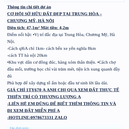
Thông tin chi tiết dự án
CƠ HỘI SỞ HỮU ĐẤT ĐẸP TẠI TRUNG HÒA –
CHƯƠNG MỸ, HÀ NỘI
Diện tích:
47,1m²
Mặt tiền: 4,2m
Điểm nổi bật: •Vị trí đắc địa tại Trung Hòa, Chương Mỹ, Hà
Nội.
-Cách ql6A chỉ 1km- cách bến xe yên nghĩa 8km
-cách TT hà nội 20km
•Khu vực dân cư đông đúc, hàng xóm thân thiện. •Cách chợ
đầu mối, trường học chỉ vài trăm mét, tiện ích xung quanh đầy
đủ
Phù hợp để xây dựng tổ ấm hoặc đầu tư sinh lời lâu dài.
GIÁ CHỈ 1TY670 Ạ ANH CHỊ QUA XEM ĐẤT THỰC TẾ
THIỆN TRÍ CÓ THƯƠNG LƯỢNG Ạ
-LIÊN HỆ EM DŨNG ĐỂ BIẾT THÊM THÔNG TIN VÀ
ĐI XEM ĐẤT MIỄN PHÍ Ạ
-HOTLINE:0978673331 ZALO
File đính kèm :