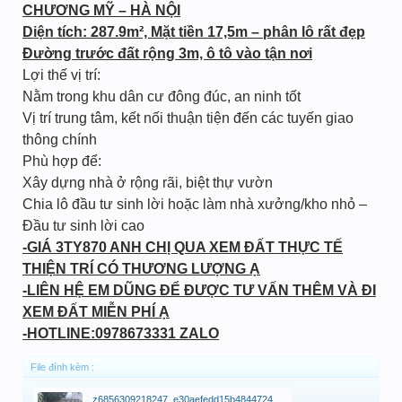
CHƯƠNG MỸ – HÀ NỘI
Diện tích: 287.9m², Mặt tiền 17,5m – phân lô rất đẹp
Đường trước đất rộng 3m, ô tô vào tận nơi
Lợi thế vị trí:
Nằm trong khu dân cư đông đúc, an ninh tốt
Vị trí trung tâm, kết nối thuận tiện đến các tuyến giao
thông chính
Phù hợp để:
Xây dựng nhà ở rộng rãi, biệt thự vườn
Chia lô đầu tư sinh lời hoặc làm nhà xưởng/kho nhỏ –
Đầu tư sinh lời cao
-GIÁ 3TY870 ANH CHỊ QUA XEM ĐẤT THỰC TẾ
THIỆN TRÍ CÓ THƯƠNG LƯỢNG Ạ
-LIÊN HỆ EM DŨNG ĐỂ ĐƯỢC TƯ VẤN THÊM VÀ ĐI
XEM ĐẤT MIỄN PHÍ Ạ
-HOTLINE:0978673331 ZALO
File đính kèm :
z6856309218247_e30aefedd15b48447241b725fbebaf9a.jpg