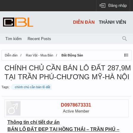
Đăng nhập
DIỄN ĐÀN
THÀNH VIÊN
Tìm kiếm
Recent Posts
Diễn đàn
Rao Vặt - Mua Bán
Bất Động Sản
CHÍNH CHỦ CẦN BÁN LÔ ĐẤT 287,9M
TẠI TRẦN PHÚ-CHƯƠNG MỸ-HÀ NỘI
Tags:
chính chủ cần bán lô đất
D0978673331
Active Member
Thông tin chi tiết dự án
BÁN LÔ ĐẤT ĐẸP TẠI HỒNG THÁI – TRẦN PHÚ –