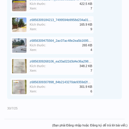
Kích thước:
422.5 KB
Xem:
7
z6856309184213_7499594b9958d234a01cd5f3498878dd.jpg
Kích thước:
165.9 KB
Xem:
9
z6856309475564_2ac07ac48e2ea5b169513acb24eeb179.jpg
Kích thước:
265 KB
Xem:
4
z6856309268106_ea33a022d3d4e36a298658383df7899e.jpg
Kích thước:
348.2 KB
Xem:
7
z6856309307898_84b2143270de9359d2f994c57f13c523.jpg
Kích thước:
301.9 KB
Xem:
6
30/7/25
(Bạn phải Đăng nhập hoặc Đăng ký để trả lời bài viết.)