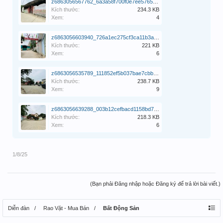
z6863056567762_6a3a58f700f0e7ee57652e4abff93b93.jpg
Kích thước:
234.3 KB
Xem:
4
z6863056603940_726a1ec275cf3ca11b3a970d83d514e9.jpg
Kích thước:
221 KB
Xem:
6
z6863056535789_111852ef5b037bae7cbb51777d2a4f73.jpg
Kích thước:
238.7 KB
Xem:
9
z6863056639288_003b12cefbacd1158bd70d38ded0a56f.jpg
Kích thước:
218.3 KB
Xem:
6
1/8/25
(Bạn phải Đăng nhập hoặc Đăng ký để trả lời bài viết.)
Diễn đàn
Rao Vặt - Mua Bán
Bất Động Sản