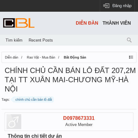
Đăng nhập
DIỄN ĐÀN
THÀNH VIÊN
Tìm kiếm
Recent Posts
Diễn đàn
Rao Vặt - Mua Bán
Bất Động Sản
CHÍNH CHỦ CẦN BÁN LÔ ĐẤT 207,2M
TẠI TT XUÂN MAI-CHƯƠNG MỸ-HÀ
NỘI
Tags:
chính chủ cần bán lô đất
D0978673331
Active Member
Thông tin chi tiết dự án