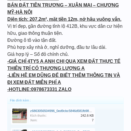
BÁN ĐẤT TIÊN TRƯỢNG – XUÂN MAI – CHƯƠNG
MỸ-HÀ NỘI
Diện tích: 207.2m², mặt tiền 12m, nở hậu vuông vắn.
Vị trí đẹp, gần đường tỉnh lộ 412B, khu vực dân cư hiện
hữu, giao thông thuận tiện.
Đường ô tô vào tận đất.
Phù hợp xây nhà ở, nghỉ dưỡng, đầu tư lâu dài.
Giá hợp lý – Sổ đỏ chính chủ.
-GIÁ CHỈ 4TY5 Ạ ANH CHỊ QUA XEM ĐẤT THỰC TẾ
THIỆN TRÍ CÓ THƯƠNG LƯỢNG Ạ
-LIÊN HỆ EM DŨNG ĐỂ BIẾT THÊM THÔNG TIN VÀ
ĐI XEM ĐẤT MIỄN PHÍ Ạ
-HOTLINE:0978673331 ZALO
File đính kèm :
z6863056504996_0ed9cbc5846d581fb987794307663bae.jpg
Kích thước:
242.6 KB
Xem:
7