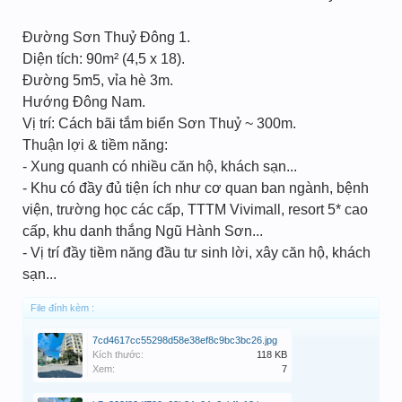
Đường Sơn Thuỷ Đông 1.
Diện tích: 90m² (4,5 x 18).
Đường 5m5, vỉa hè 3m.
Hướng Đông Nam.
Vị trí: Cách bãi tắm biển Sơn Thuỷ ~ 300m.
Thuận lợi & tiềm năng:
- Xung quanh có nhiều căn hộ, khách sạn...
- Khu có đầy đủ tiện ích như cơ quan ban ngành, bệnh
viện, trường học các cấp, TTTM Vivimall, resort 5* cao
cấp, khu danh thắng Ngũ Hành Sơn...
- Vị trí đầy tiềm năng đầu tư sinh lời, xây căn hộ, khách
sạn...
File đính kèm :
7cd4617cc55298d58e38ef8c9bc3bc26.jpg
Kích thước:
118 KB
Xem:
7