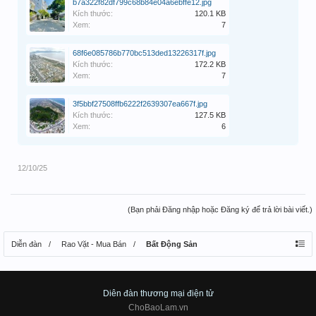
b7a322f82df799c68b84e04a6ebffe12.jpg
Kích thước:
120.1 KB
Xem:
7
68f6e085786b770bc513ded13226317f.jpg
Kích thước:
172.2 KB
Xem:
7
3f5bbf27508ffb6222f2639307ea667f.jpg
Kích thước:
127.5 KB
Xem:
6
12/10/25
(Bạn phải Đăng nhập hoặc Đăng ký để trả lời bài viết.)
Diễn đàn
Rao Vặt - Mua Bán
Bất Động Sản
Diên đàn thương mại điện tử
ChoBaoLam.vn