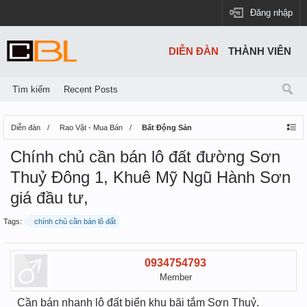
Đăng nhập
DIỄN ĐÀN
THÀNH VIÊN
Tìm kiếm
Recent Posts
Diễn đàn
Rao Vặt - Mua Bán
Bất Động Sản
Chính chủ cần bán lô đất đường Sơn
Thuỷ Đông 1, Khuê Mỹ Ngũ Hành Sơn
giá đầu tư,
Tags:
chính chủ cần bán lô đất
0934754793
Member
Cần bán nhanh lô đất biển khu bãi tắm Sơn Thuỷ.