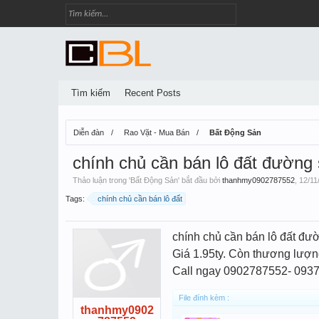
Tìm kiếm
Recent Posts
Diễn đàn
Rao Vặt - Mua Bán
Bất Động Sản
chính chủ cần bán lô đất đường
Thảo luận trong '
Bất Động Sản
' bắt đầu bởi
thanhmy0902787552
,
12/11
Tags:
chính chủ cần bán lô đất
chính chủ cần bán lô đất đư
Giá 1.95ty. Còn thương lượn
Call ngay 0902787552- 0937
File đính kèm :
thanhmy0902