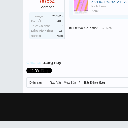
787552
Kích thước:
Member
Xem:
Tham gia:
23/3/25
Bài viết:
405
Thích đã nhận:
0
thanhmy0902787552
,
12/11/25
Điểm thành tích:
16
Giới tính:
Nam
Chia sẻ
trang này
Diễn đàn
Rao Vặt - Mua Bán
Bất Động Sản