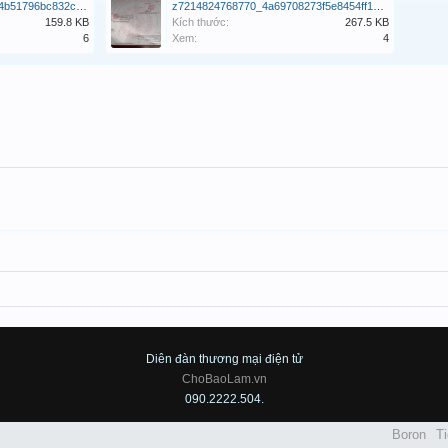
z7214824769758_2de12e4b51796bc832cfb3faf654dd2c.jpg
z7214824768770_4a69708273f5e8454ff1ccb98bdd68f3.jpg
159.8 KB
Kích thước:
267.5 KB
6
Xem:
4
Diên đàn thương mại điện tử
ChoBaoLam.vn
090.2222.504.
Boron
Ti