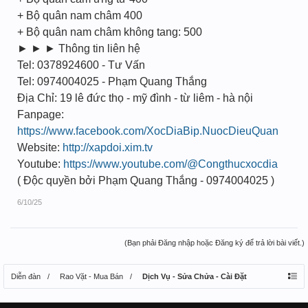
+ Bộ quân nam châm 400
+ Bộ quân nam châm không tang: 500
► ► ► Thông tin liên hệ
Tel: 0378924600 - Tư Vấn
Tel: 0974004025 - Phạm Quang Thắng
Địa Chỉ: 19 lê đức thọ - mỹ đình - từ liêm - hà nội
Fanpage:
https://www.facebook.com/XocDiaBip.NuocDieuQuan
Website:
http://xapdoi.xim.tv
Youtube:
https://www.youtube.com/@Congthucxocdia
( Độc quyền bởi Phạm Quang Thắng - 0974004025 )
6/10/25
(Bạn phải Đăng nhập hoặc Đăng ký để trả lời bài viết.)
Diễn đàn
Rao Vặt - Mua Bán
Dịch Vụ - Sửa Chửa - Cài Đặt