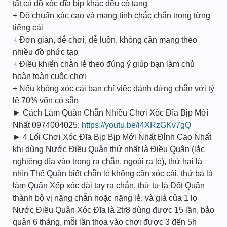
tất cả đồ xóc đĩa bịp khác đều có tang
+ Độ chuẩn xác cao và mang tính chắc chắn trong từng
tiếng cái
+ Đơn giản, dễ chơi, dễ luồn, không cần mang theo
nhiều đồ phức tạp
+ Điều khiển chẵn lẻ theo đúng ý giúp bạn làm chủ
hoàn toàn cuộc chơi
+ Nếu không xóc cái bạn chỉ việc đánh đứng chẵn với tỷ
lệ 70% vốn có sẵn
► Cách Làm Quân Chẵn Nhiều Chơi Xóc Đĩa Bịp Mới
Nhất 0974004025:
https://youtu.be/i4XRzGKv7gQ
► 4 Lối Chơi Xóc Đĩa Bịp Bịp Mới Nhất Đỉnh Cao Nhất
khi dùng Nước Điều Quân thứ nhất là Điều Quân (lắc
nghiêng đĩa vào trong ra chẵn, ngoài ra lẻ), thứ hai là
nhìn Thế Quân biết chẵn lẻ không cần xóc cái, thứ ba là
làm Quân Xếp xóc dài tay ra chẵn, thứ tư là Đốt Quân
thành bộ vị nặng chẵn hoặc nặng lẻ, và giá của 1 lọ
Nước Điều Quân Xóc Đĩa là 2tr8 dùng được 15 lần, bảo
quản 6 tháng, mỗi lần thoa vào chơi được 3 đến 5h