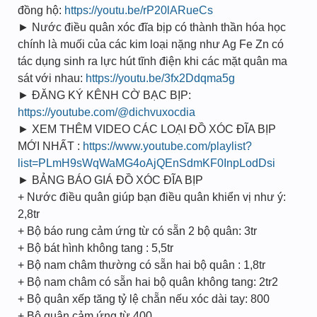
đồng hộ:
https://youtu.be/rP20lARueCs
► Nước điều quân xóc đĩa bịp có thành thần hóa học
chính là muối của các kim loại nặng như Ag Fe Zn có
tác dụng sinh ra lực hút tĩnh điện khi các mặt quân ma
sát với nhau:
https://youtu.be/3fx2Ddqma5g
► ĐĂNG KÝ KÊNH CỜ BẠC BỊP:
https://youtube.com/@dichvuxocdia
► XEM THÊM VIDEO CÁC LOẠI ĐỒ XÓC ĐĨA BỊP
MỚI NHẤT :
https://www.youtube.com/playlist?
list=PLmH9sWqWaMG4oAjQEnSdmKF0InpLodDsi
► BẢNG BÁO GIÁ ĐỒ XÓC ĐĨA BỊP
+ Nước điều quân giúp bạn điều quân khiển vị như ý:
2,8tr
+ Bộ báo rung cảm ứng từ có sẵn 2 bộ quân: 3tr
+ Bộ bát hình không tang : 5,5tr
+ Bộ nam châm thường có sẵn hai bộ quân : 1,8tr
+ Bộ nam châm có sẵn hai bộ quân không tang: 2tr2
+ Bộ quân xếp tăng tỷ lệ chẵn nếu xóc dài tay: 800
+ Bộ quân cảm ứng từ 400