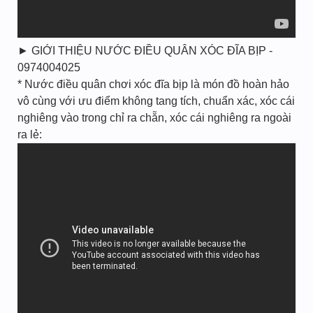
► GIỚI THIỆU NƯỚC ĐIỀU QUÂN XÓC ĐĨA BỊP -
0974004025
* Nước điều quân chơi xóc đĩa bịp là món đồ hoàn hảo
vô cùng với ưu điểm không tang tích, chuẩn xác, xóc cái
nghiêng vào trong chỉ ra chẵn, xóc cái nghiêng ra ngoài
ra lẻ: