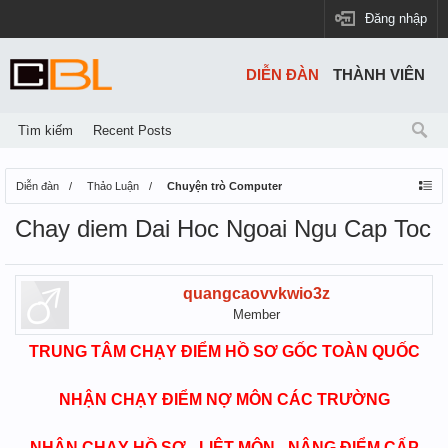
Đăng nhập
DIỄN ĐÀN
THÀNH VIÊN
Tìm kiếm
Recent Posts
Diễn đàn
Thảo Luận
Chuyện trò Computer
Chay diem Dai Hoc Ngoai Ngu Cap Toc
quangcaovvkwio3z
Member
TRUNG TÂM CHẠY ĐIỂM HỒ SƠ GỐC TOÀN QUỐC
NHẬN CHẠY ĐIỂM NỢ MÔN CÁC TRƯỜNG
NHẬN CHẠY HỒ SƠ - LIỆT MÔN - NÂNG ĐIỂM CẤP