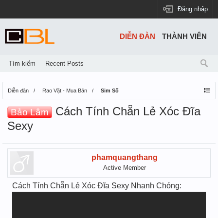
Đăng nhập
DIỄN ĐÀN
THÀNH VIÊN
Tìm kiếm
Recent Posts
Diễn đàn
Rao Vặt - Mua Bán
Sim Số
Cách Tính Chẵn Lẻ Xóc Đĩa
Bảo Lâm
Sexy
phamquangthang
Active Member
Cách Tính Chẵn Lẻ Xóc Đĩa Sexy Nhanh Chóng: