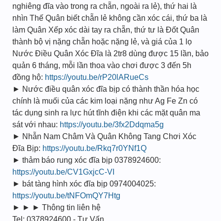
nghiêng đĩa vào trong ra chẵn, ngoài ra lẻ), thứ hai là
nhìn Thế Quân biết chẵn lẻ không cần xóc cái, thứ ba là
làm Quân Xếp xóc dài tay ra chẵn, thứ tư là Đốt Quân
thành bộ vị nặng chẵn hoặc nặng lẻ, và giá của 1 lọ
Nước Điều Quân Xóc Đĩa là 2tr8 dùng được 15 lần, bảo
quản 6 tháng, mỗi lần thoa vào chơi được 3 đến 5h
đồng hộ:
https://youtu.be/rP20lARueCs
► Nước điều quân xóc đĩa bịp có thành thần hóa học
chính là muối của các kim loại nặng như Ag Fe Zn có
tác dụng sinh ra lực hút tĩnh điện khi các mặt quân ma
sát với nhau:
https://youtu.be/3fx2Ddqma5g
► Nhẫn Nam Châm Và Quân Không Tang Chơi Xóc
Đĩa Bịp:
https://youtu.be/Rkq7r0YNf1Q
► thảm báo rung xóc đĩa bịp 0378924600:
https://youtu.be/CV1GxjcC-VI
► bát tàng hình xóc đĩa bịp 0974004025:
https://youtu.be/tNFOmQY7Htg
► ► ► Thông tin liên hệ
Tel: 0378924600 - Tư Vấn