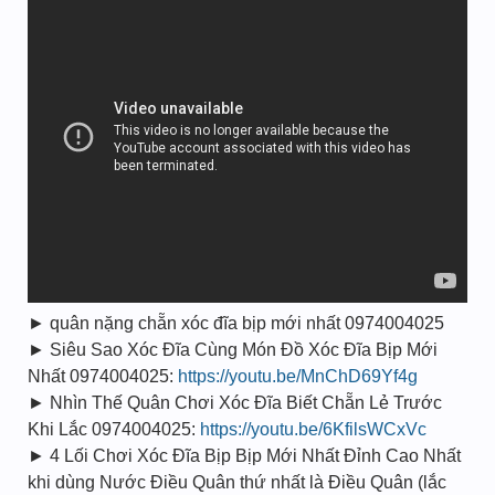
► quân nặng chẵn xóc đĩa bịp mới nhất 0974004025
► Siêu Sao Xóc Đĩa Cùng Món Đồ Xóc Đĩa Bịp Mới
Nhất 0974004025:
https://youtu.be/MnChD69Yf4g
► Nhìn Thế Quân Chơi Xóc Đĩa Biết Chẵn Lẻ Trước
Khi Lắc 0974004025:
https://youtu.be/6KfilsWCxVc
► 4 Lối Chơi Xóc Đĩa Bịp Bịp Mới Nhất Đỉnh Cao Nhất
khi dùng Nước Điều Quân thứ nhất là Điều Quân (lắc