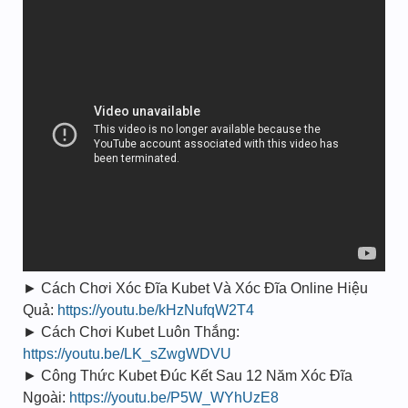
► Cách Chơi Xóc Đĩa Kubet Và Xóc Đĩa Online Hiệu
Quả:
https://youtu.be/kHzNufqW2T4
► Cách Chơi Kubet Luôn Thắng:
https://youtu.be/LK_sZwgWDVU
► Công Thức Kubet Đúc Kết Sau 12 Năm Xóc Đĩa
Ngoài:
https://youtu.be/P5W_WYhUzE8