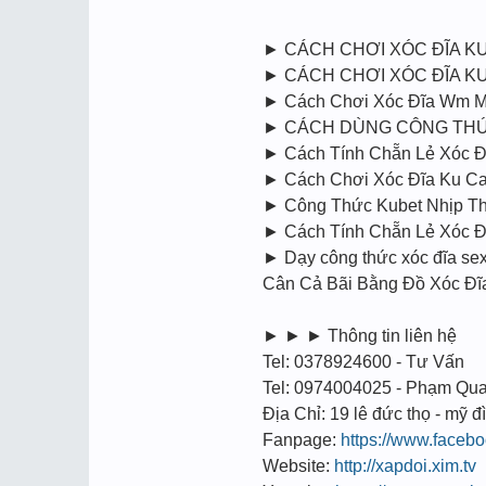
► CÁCH CHƠI XÓC ĐĨA KU
► CÁCH CHƠI XÓC ĐĨA K
► Cách Chơi Xóc Đĩa Wm M
► CÁCH DÙNG CÔNG THỨC 
► Cách Tính Chẵn Lẻ Xóc Đ
► Cách Chơi Xóc Đĩa Ku Cas
► Công Thức Kubet Nhịp Th
► Cách Tính Chẵn Lẻ Xóc
► Dạy công thức xóc đĩa se
Cân Cả Bãi Bằng Đồ Xóc Đĩ
► ► ► Thông tin liên hệ
Tel: 0378924600 - Tư Vấn
Tel: 0974004025 - Phạm Qu
Địa Chỉ: 19 lê đức thọ - mỹ đì
Fanpage:
https://www.faceb
Website:
http://xapdoi.xim.tv