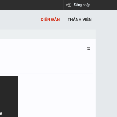
Đăng nhập
DIỄN ĐÀN
THÀNH VIÊN