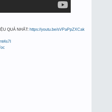
ỆU QUẢ NHẤT:
https://youtu.be/sVPaPpZXCak
mt4s7I
Yoc