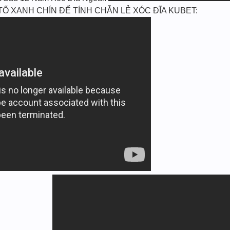
́ XANH CHÍN ĐỂ TÍNH CHẴN LẺ XÓC ĐĨA KUBET: