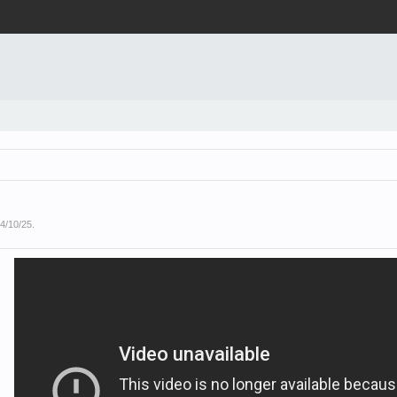
4/10/25
.