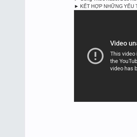
► KẾT HỢP NHỮNG YẾU TÔ