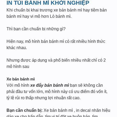
IN TÚI BÁNH MÌ KHỞI NGHIỆP
Khi chuẩn bị khai trương xe bán bánh mì hay tiệm bán
bánh mì hay vi mô hơn Lò bánh mì.
Thì bạn cần chuẩn bị những gì?
Hiện nay, mô hình bán bánh mì có rất nhiều hình thức
khác nhau.
Nhưng được áp dụng và phổ biến nhiều nhất chỉ có 2
mô hình sau
Xe bán bánh mì
Với mô hình
xe đẩy bán bánh mì
bạn sẽ không cần
phải đầu tư vốn lớn, mô hình này có ưu điểm đó vốn ít,
tỷ lệ rủi ro thấp nhưng lợi nhuận rất cao.
Bạn cần chuẩn bị:
Xe bán bánh mì , in decal nhãn hiệu
dán xe cho hấp dẫn, tìm vị trí đặt xe buôn bán, tìm