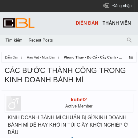
Đăng nhập
DIỄN ĐÀN
THÀNH VIÊN
Tìm kiếm
Recent Posts
Diễn đàn
Rao Vặt - Mua Bán
Phong Thủy - Đồ Cổ - Cây Cảnh - Thú Nuôi
CÁC BƯỚC THÀNH CÔNG TRONG
KINH DOANH BÁNH MÌ
kubet2
Active Member
KINH DOANH BÁNH MÌ CHUẨN BỊ GÌ?KINH DOANH
BÁNH MÌ DỄ HAY KHÓ IN TÚI GIẤY KHỞI NGHIỆP Ở
ĐÂU