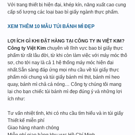
Với trang thiết bị hiện đại, khép kín, năng xuất cao cung
cấp số lượng các loại bao bì giấy ngành thực phẩm.
XEM THÊM 10 MẪU TÚI BÁNH MÌ ĐẸP
LỢI ÍCH GÌ KHI ĐẶT HÀNG TẠI CÔNG TY IN VIỆT KIM?
Công ty Việt Kim
chuyên về lĩnh vực bao bì giấy thực
phẩm từ rất lâu đời, từ khi còn làm việc với máy móc thô
sơ, cho tới nay là cả 1 hệ thống máy móc hiện đại
nhất.Sẵn sàng đáp ứng mọi nhu cầu về túi giấy thực
phẩm nói chung và túi giấy bánh mì thịt, bánh mì heo
quay, bánh mì chả cá nóng… Công ty chúng tôi mang
lại cho bạn chiếc túi bánh mì đẹp đúng ý và những lợi
ích như:
Tư vấn nhiệt tình, khi có nhu cầu tìm hiểu và in túi giấy
Thiết kế miễn phí
Giao hàng nhanh chóng
Miễn phí giao hàng khu vực Hồ Chí Minh