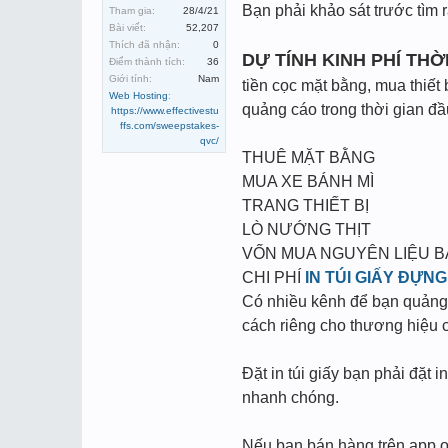
Bạn phải khảo sát trước tìm
Tham gia:
28/4/21
Bài viết:
52,207
Thích đã nhận:
0
DỰ TÍNH KINH PHÍ TH
Điểm thành tích:
36
Giới tính:
Nam
tiền cọc mặt bằng, mua thiết 
Web Hosting
:
quảng cáo trong thời gian đầ
https://www.effectivestu
ffs.com/sweepstakes-
qvc/
THUÊ MẶT BẰNG
MUA XE BÁNH MÌ
TRANG THIẾT BỊ
LÒ NƯỚNG THỊT
VỐN MUA NGUYÊN LIỆU 
CHI PHÍ
IN TÚI GIẤY ĐỰN
Có nhiều kênh để bạn quảng 
cách riêng cho thương hiệu 
Đặt in túi giấy bạn phải đặt 
nhanh chóng.
Nếu bạn bán hàng trên app on