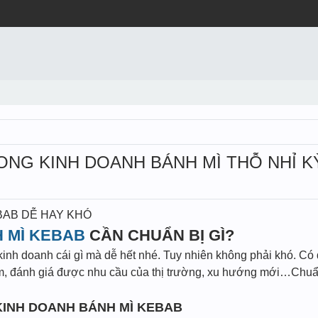
NG KINH DOANH BÁNH MÌ THỖ NHỈ K
BAB DỄ HAY KHÓ
 MÌ KEBAB
CẦN CHUẨN BỊ GÌ?
nh doanh cái gì mà dễ hết nhé. Tuy nhiên không phải khó. Có đ
m, đánh giá được nhu cầu của thị trường, xu hướng mới…Chuẩn
 KINH DOANH BÁNH MÌ KEBAB