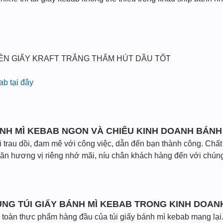
RÊN GIẤY KRAFT TRẮNG THẤM HÚT DẦU TỐT
ab tại đây
ÁNH MÌ KEBAB NGON VÀ CHIÊU KINH DOANH BÁN
i trau dồi, đam mê với công việc, dẫn đến bạn thành công. Chấ
ăn hương vị riêng nhớ mãi, níu chân khách hàng đến với chúng
DỤNG TÚI GIẤY BÁNH MÌ KEBAB TRONG KINH DOAN
n toàn thực phẩm hàng đầu của túi giấy bánh mì kebab mang lại