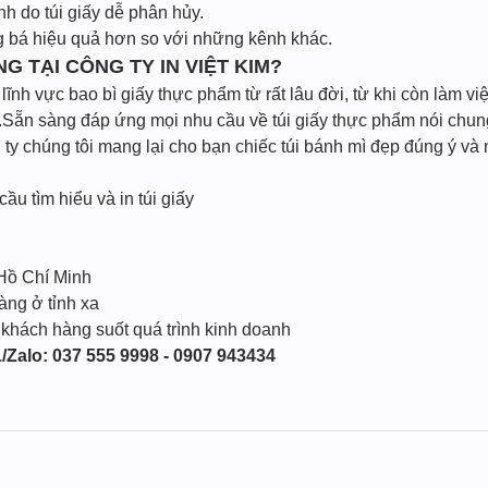
h do túi giấy dễ phân hủy.
g bá hiệu quả hơn so với những kênh khác.
NG TẠI CÔNG TY IN VIỆT KIM?
ĩnh vực bao bì giấy thực phẩm từ rất lâu đời, từ khi còn làm vi
Sẵn sàng đáp ứng mọi nhu cầu về túi giấy thực phẩm nói chung 
y chúng tôi mang lại cho bạn chiếc túi bánh mì đẹp đúng ý và 
cầu tìm hiểu và in túi giấy
 Hồ Chí Minh
àng ở tỉnh xa
 khách hàng suốt quá trình kinh doanh
/Zalo: 037 555 9998 - 0907 943434