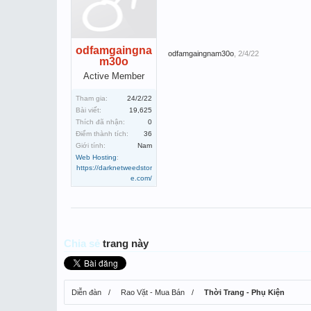
odfamgaingna
odfamgaingnam30o
,
2/4/22
m30o
Active Member
Tham gia:
24/2/22
Bài viết:
19,625
Thích đã nhận:
0
Điểm thành tích:
36
Giới tính:
Nam
Web Hosting
:
https://darknetweedstor
e.com/
Chia sẻ
trang này
Diễn đàn
Rao Vặt - Mua Bán
Thời Trang - Phụ Kiện