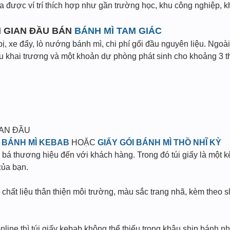
 ra được ví trí thích hợp như gần trường học, khu công nghiệp
ỜI GIAN ĐẦU BÁN
BÁNH MÌ TAM GIÁC
bị, xe đẩy, lò nướng bánh mì, chi phí gối đầu nguyên liệu. Ngoài 
u khai trương và một khoản dự phòng phát sinh cho khoảng 3 t
BAN ĐẦU
G BÁNH MÌ KEBAB
HOẶC
GIẤY GÓI BÁNH MÌ THỒ NHĨ KỲ
bá thương hiệu đến với khách hàng. Trong đó túi giấy là một 
của bạn.
in chất liệu thân thiện môi trường, màu sắc trang nhã, kèm theo 
line thì túi giấy kebab không thể thiếu trong khâu ship bánh nh