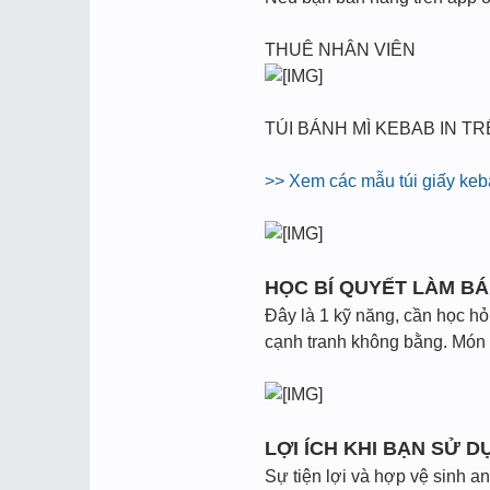
THUÊ NHÂN VIÊN
TÚI BÁNH MÌ KEBAB IN T
>> Xem các mẫu túi giấy keb
HỌC BÍ QUYẾT LÀM B
Đây là 1 kỹ năng, cần học hỏ
cạnh tranh không bằng. Món 
LỢI ÍCH KHI BẠN SỬ 
Sự tiện lợi và hợp vệ sinh a