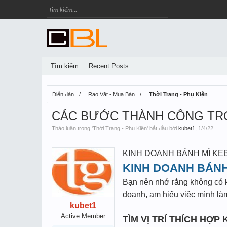
Tìm kiếm
Recent Posts
Diễn đàn
Rao Vặt - Mua Bán
Thời Trang - Phụ Kiện
CÁC BƯỚC THÀNH CÔNG TRO
Thảo luận trong '
Thời Trang - Phụ Kiện
' bắt đầu bởi
kubet1
,
1/4/22
.
KINH DOANH BÁNH MÌ KE
KINH DOANH BÁNH
Bạn nên nhớ rằng không có ki
doanh, am hiểu việc mình là
kubet1
Active Member
TÌM VỊ TRÍ THÍCH HỢP