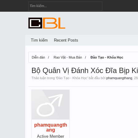
Tìm kiếm
Recent Posts
Diễn đàn
Rao Vặt - Mua Bán
Đào Tạo - Khóa Học
Bộ Quân Vị Đánh Xóc Đĩa Bịp K
Thảo luận trong '
Đào Tạo - Khóa Học
' bắt đầu bởi
phamquangthang
,
28
phamquangth
ang
Active Member