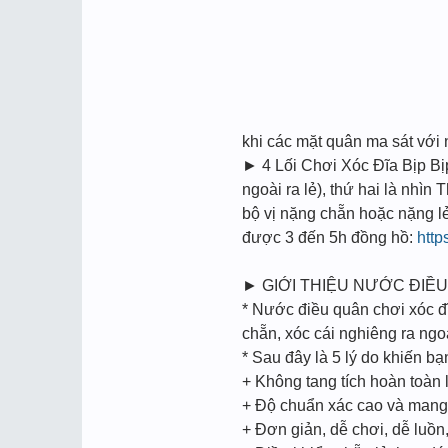
khi các mặt quân ma sát vớ
► 4 Lối Chơi Xóc Đĩa Bịp Bi
ngoài ra lẻ), thứ hai là nhìn
bộ vị nặng chẵn hoặc nặng l
được 3 đến 5h đồng hồ:
http
► GIỚI THIỆU NƯỚC ĐIỀU
* Nước điều quân chơi xóc đĩ
chẵn, xóc cái nghiêng ra ngoà
* Sau đây là 5 lý do khiến b
+ Không tang tích hoàn toàn l
+ Độ chuẩn xác cao và mang t
+ Đơn giản, dễ chơi, dễ luồ