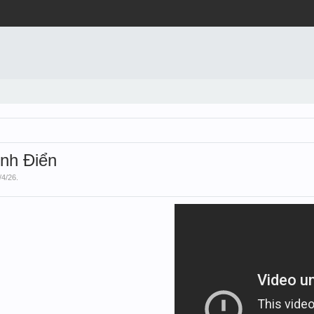
inh Điển
/4/26
.