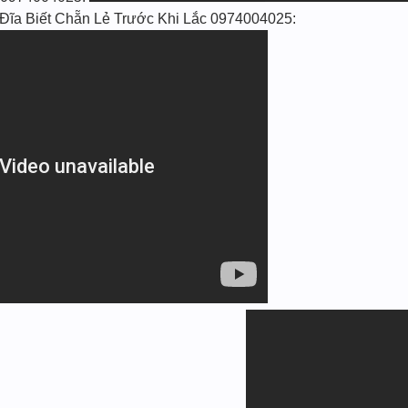
ĩa Biết Chẵn Lẻ Trước Khi Lắc 0974004025: