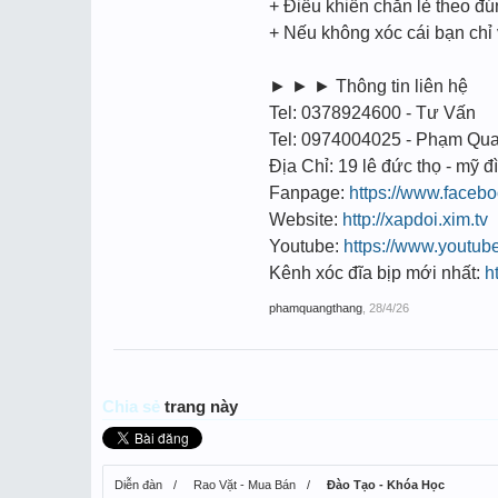
+ Điều khiển chẵn lẻ theo đ
+ Nếu không xóc cái bạn chỉ
► ► ► Thông tin liên hệ
Tel: 0378924600 - Tư Vấn
Tel: 0974004025 - Phạm Qu
Địa Chỉ: 19 lê đức thọ - mỹ đì
Fanpage:
https://www.face
Website:
http://xapdoi.xim.tv
Youtube:
https://www.youtu
Kênh xóc đĩa bịp mới nhất:
h
phamquangthang
,
28/4/26
Chia sẻ
trang này
Diễn đàn
Rao Vặt - Mua Bán
Đào Tạo - Khóa Học