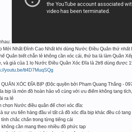
i nhau:
̣p Mới Nhất Đỉnh Cao Nhất khi dùng Nước Điều Quân thứ nhất l
 Thế Quân biết chẵn lẻ không cần xóc cái, thứ ba là làm Quân Xế
ẻ, và giá của 1 lọ Nước Điều Quân Xóc Đĩa là 2tr8 dùng được 1
s://youtu.be/tt4D7MuqSQg
 QUÂN XÓC ĐĨA BỊP (Độc quyền bởi Phạm Quang Thắng - 09
a bịp là món đồ hoàn hảo vô cùng với ưu điểm không tang tích, 
i ra lẻ
ạn chọn Nước điều quân để chơi xóc đĩa:
à sự ưu tiên hàng đầu vì tất cả đồ xóc đĩa bịp khác đều có tang
ính chắc chắn trong từng tiếng cái
n, không cần mang theo nhiều đồ phức tạp