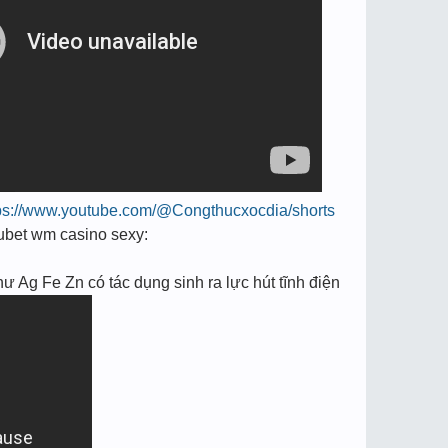
ps://www.youtube.com/@Congthucxocdia/shorts
e kubet wm casino sexy:
hư Ag Fe Zn có tác dụng sinh ra lực hút tĩnh điện