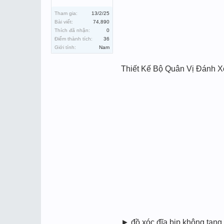
Tham gia:
13/2/25
Bài viết:
74,890
Thích đã nhận:
0
Điểm thành tích:
36
Giới tính:
Nam
Thiết Kế Bộ Quân Vị Đánh 
► đồ xóc đĩa bịp không ta