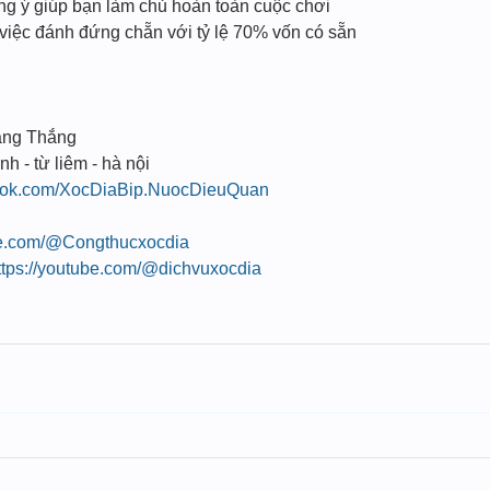
úng ý giúp bạn làm chủ hoàn toàn cuộc chơi
 việc đánh đứng chẵn với tỷ lệ 70% vốn có sẵn
ang Thắng
nh - từ liêm - hà nội
book.com/XocDiaBip.NuocDieuQuan
be.com/@Congthucxocdia
ttps://youtube.com/@dichvuxocdia