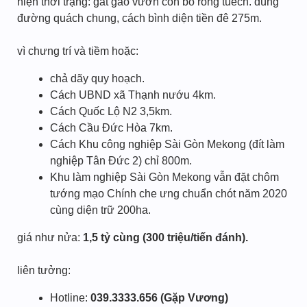
hiện thời trạng: gắt gao vườn còn bỏ rỗng tuếch. dùng
đường quách chung, cách bình diện tiền đê 275m.
vì chưng trí và tiềm hoặc:
chả dãy quy hoạch.
Cách UBND xã Thạnh nướu 4km.
Cách Quốc Lộ N2 3,5km.
Cách Cầu Đức Hòa 7km.
Cách Khu công nghiệp Sài Gòn Mekong (đít làm
nghiệp Tân Đức 2) chỉ 800m.
Khu làm nghiệp Sài Gòn Mekong vẫn đặt chôm
tướng mạo Chính che ưng chuẩn chót năm 2020
cùng diện trữ 200ha.
giá như nửa:
1,5 tỷ cùng (300 triệu/tiến đánh).
liên tưởng:
Hotline:
039.3333.656 (Gặp Vương)