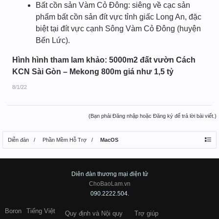
Bất cồn sản Vàm Cỏ Đông: siêng về cạc sản
phẩm bất cồn sản đít vực tỉnh giấc Long An, đặc
biệt tại đít vực cạnh Sông Vàm Cỏ Đông (huyện
Bến Lức).
Hình hình tham lam khảo: 5000m2 đất vườn Cách
KCN Sài Gòn – Mekong 800m giá như 1,5 tỷ
8/1/22
(Bạn phải Đăng nhập hoặc Đăng ký để trả lời bài viết.)
Diễn đàn
Phần Mềm Hỗ Trợ
MacOS
Diên đàn thương mại điện tử
ChoBaoLam.vn
090.2222.504.
Boron
Tiếng Việt
Quy định và Nội quy
Trợ giúp