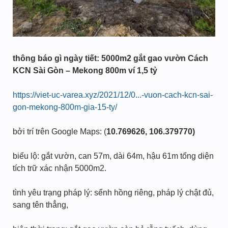
thông báo gì ngày tiết: 5000m2 gắt gao vườn Cách
KCN Sài Gòn – Mekong 800m ví 1,5 tỷ
https://viet-uc-varea.xyz/2021/12/0...-vuon-cach-kcn-sai-
gon-mekong-800m-gia-15-ty/
bởi trí trên Google Maps: (
10.769626, 106.379770)
biểu lộ: gắt vườn, can 57m, dài 64m, hậu 61m tổng diện
tích trữ xác nhận 5000m2.
tình yêu trạng pháp lý: sểnh hồng riêng, pháp lý chật đủ,
sang tên thẳng,