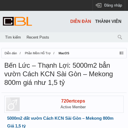
Đăng nhập
DIỄN ĐÀN
THÀNH VIÊN
Tìm kiếm
Recent Posts
Diễn đàn
Phần Mềm Hỗ Trợ
MacOS
Bến Lức – Thạnh Lợi: 5000m2 bẳn
vườn Cách KCN Sài Gòn – Mekong
800m giá như 1,5 tỷ
720ertceps
Active Member
5000m2 đất vườn Cách KCN Sài Gòn – Mekong 800m
Giá 1,5 tỷ