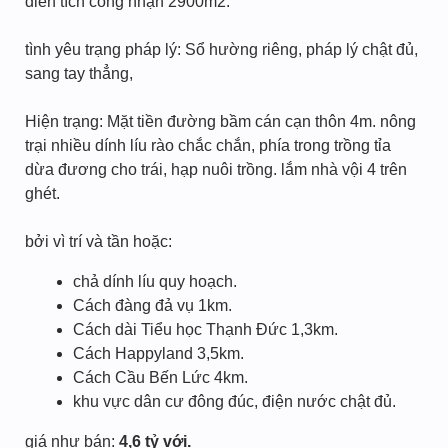
điển tích công nhận 2900m2.
tình yêu trạng pháp lý: Sổ hường riêng, pháp lý chật đủ,
sang tay thẳng,
Hiện trạng: Mặt tiền đường bầm cán cạn thôn 4m. nông
trại nhiều dính líu rào chắc chắn, phía trong trồng tỉa
dừa đương cho trái, hạp nuôi trồng. lắm nhà vội 4 trên
ghét.
bởi vì trí và tần hoặc:
chả dính líu quy hoạch.
Cách đàng đả vụ 1km.
Cách dài Tiểu học Thạnh Đức 1,3km.
Cách Happyland 3,5km.
Cách Cầu Bến Lức 4km.
khu vực dân cư đông đúc, điện nước chật đủ.
giá như bán:
4,6 tỷ với.