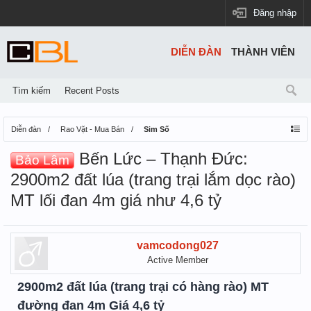
Đăng nhập
DIỄN ĐÀN
THÀNH VIÊN
Tìm kiếm
Recent Posts
Diễn đàn
Rao Vặt - Mua Bán
Sim Số
Bến Lức – Thạnh Đức:
Bảo Lâm
2900m2 đất lúa (trang trại lắm dọc rào)
MT lối đan 4m giá như 4,6 tỷ
vamcodong027
Active Member
2900m2 đất lúa (trang trại có hàng rào) MT
đường đan 4m Giá 4,6 tỷ