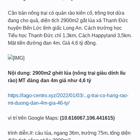
Cần bán nông trại có quán rào kiên cố, trồng trọt dừa
đang cho quả, diện tích 2900m2 gắt lúa xã Thạnh Đức
huyện Bến Lức tỉnh giấc Long An. Cách trường học
Tiểu học Thạnh Đức chỉ 1,3km, Cách Happyland 3,5km.
Mặt tiền đường đan 4m. Giá 4,6 tỷ đồng.
Nội dung: 2900m2 ghét lúa (nông trại giàu dính líu
rào) MT đàng đan 4m giá như 4,6 tỷ
https://lago-centro.xyz/2022/01/03/...g-trai-co-hang-rao-
mt-duong-dan-4m-gia-46-ty/
vì trí trên Google Maps:
(10.616067,106.441615)
trình diễn.#: cáu lúa, ngang 36m, trường 75m, tổng diện