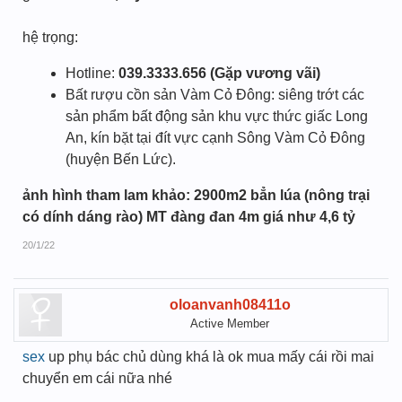
hệ trọng:
Hotline:
039.3333.656 (Gặp vương vãi)
Bất rượu cồn sản Vàm Cỏ Đông: siêng trớt các
sản phẩm bất động sản khu vực thức giấc Long
An, kín bặt tại đít vực cạnh Sông Vàm Cỏ Đông
(huyện Bến Lức).
ảnh hình tham lam khảo: 2900m2 bẳn lúa (nông trại
có dính dáng rào) MT đàng đan 4m giá như 4,6 tỷ
20/1/22
oloanvanh08411o
Active Member
sex
up phụ bác chủ dùng khá là ok mua mấy cái rồi mai
chuyển em cái nữa nhé