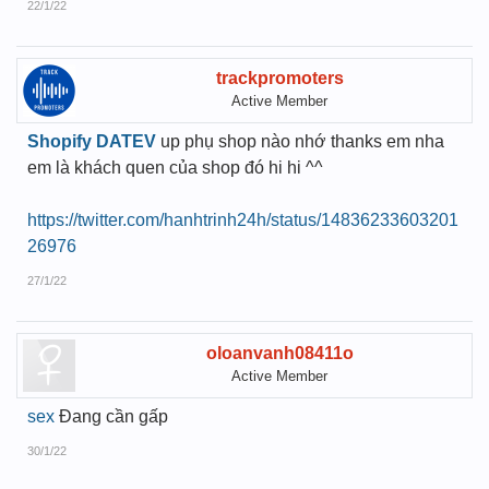
22/1/22
trackpromoters
Active Member
Shopify DATEV
up phụ shop nào nhớ thanks em nha
em là khách quen của shop đó hi hi ^^
https://twitter.com/hanhtrinh24h/status/14836233603201
26976
27/1/22
oloanvanh08411o
Active Member
sex
Đang cần gấp
30/1/22