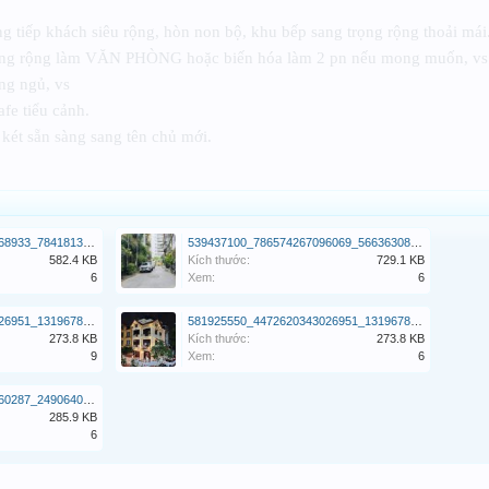
g tiếp khách siêu rộng, hòn non bộ, khu bếp sang trọng rộng thoải mái
hòng rộng làm VĂN PHÒNG hoặc biến hóa làm 2 pn nếu mong muốn, vs
ng ngủ, vs
afe tiểu cảnh.
 két sẵn sàng sang tên chủ mới.
484915767_1436388601068933_7841813633551732953_n.jpg
539437100_786574267096069_5663630834475530598_n.jpg
582.4 KB
Kích thước:
729.1 KB
6
Xem:
6
581925550_4472620343026951_1319678751982766763_n.jpg
581925550_4472620343026951_1319678751982766763_n (1).jpg
273.8 KB
Kích thước:
273.8 KB
9
Xem:
6
580697155_4472620316360287_2490640124824025396_n.jpg
285.9 KB
6