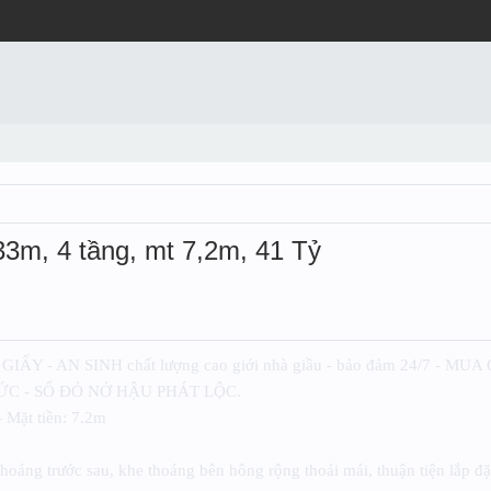
133m, 4 tầng, mt 7,2m, 41 Tỷ
IẤY - AN SINH chất lượng cao giới nhà giầu - bảo đảm 24/7 - M
 - SỔ ĐỎ NỞ HẬU PHÁT LỘC.
- Mặt tiền: 7.2m
oáng trước sau, khe thoáng bên hông rộng thoải mái, thuận tiện lắp 