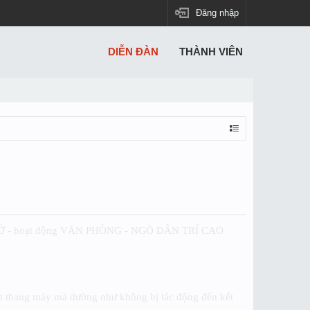
Đăng nhập
DIỄN ĐÀN
THÀNH VIÊN
UA Ở - hoạt động VĂN PHÒNG - NGÕ DÂN TRÍ CAO
đặt thang máy mà dường như không bị tác động đến kết