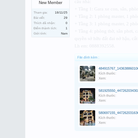
cấu nhà:
New Member
+ Tầng 1: Gara xe con, sân, phòn
Tham gia:
18/11/25
+ Tầng 2: 1 phòng master, 1 p
Bài viết:
29
Thích đã nhận:
0
+ Tầng 3: 1 phòng master, 2 phò
Điểm thành tích:
1
+ Tầng 4: phòng thờ, sân phơi, c
Giới tính:
Nam
quyền sở hữu đất đai nở hậu, cất
Lh em: 0888392558.
File đính kèm :
Kích thước:
Xem:
Kích thước:
Xem:
Kích thước:
Xem: