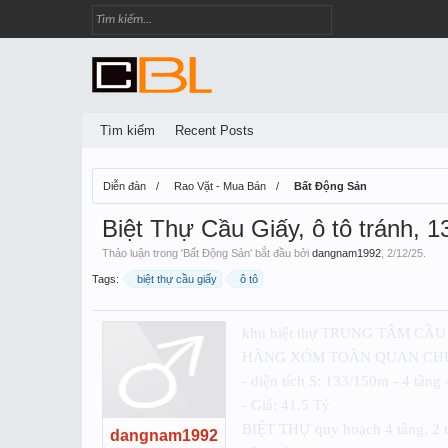
Tìm kiếm
Recent Posts
Diễn đàn
Rao Vặt - Mua Bán
Bất Động Sản
Biệt Thự Cầu Giấy, ô tô tránh, 
Thảo luận trong '
Bất Động Sản
' bắt đầu bởi
dangnam1992
,
2/12/25
.
Tags:
biệt thự cầu giấy
ô tô
khu biệt thự TRUNG TÂM CẦU G
HÀNG XÓM TOÀN QUAN CHỨC
- diện tích S: 133/150m - 4 tầng 
- Giá: 41.5 Tỷ
BIỆT THỰ quy hoạch 4 tầng, 2 th
dangnam1992