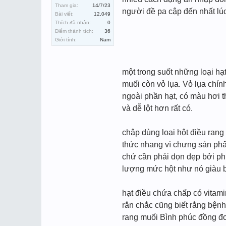
Tham gia:
14/7/23
người đề pa cập đến nhất lú
Bài viết:
12,049
Thích đã nhận:
0
Điểm thành tích:
36
Giới tính:
Nam
một trong suốt những loại hạ
muối còn vỏ lụa. Vỏ lụa chí
ngoài phần hạt, có màu hơi t
và dễ lột hơn rất có.
chập dùng loại hột điều rang 
thức nhang vì chưng sản phẩ
chứ cần phải dọn dẹp bởi phụ
lượng mức hột như nó giàu b
hạt điều chứa chấp có vitamin
rắn chắc cũng biết rằng bệnh
rang muối Bình phúc đồng đơn