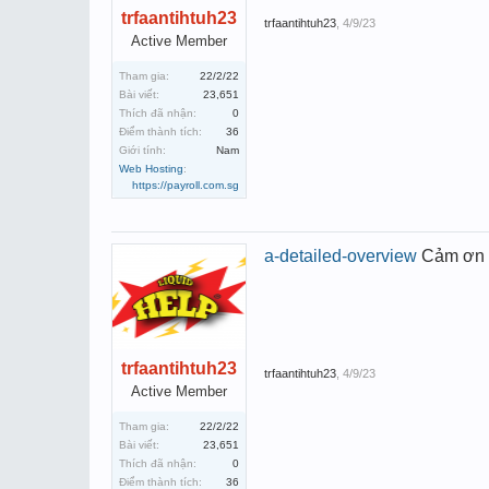
trfaantihtuh23
trfaantihtuh23
,
4/9/23
Active Member
Tham gia:
22/2/22
Bài viết:
23,651
Thích đã nhận:
0
Điểm thành tích:
36
Giới tính:
Nam
Web Hosting
:
https://payroll.com.sg
a-detailed-overview
Cảm ơn 
trfaantihtuh23
trfaantihtuh23
,
4/9/23
Active Member
Tham gia:
22/2/22
Bài viết:
23,651
Thích đã nhận:
0
Điểm thành tích:
36