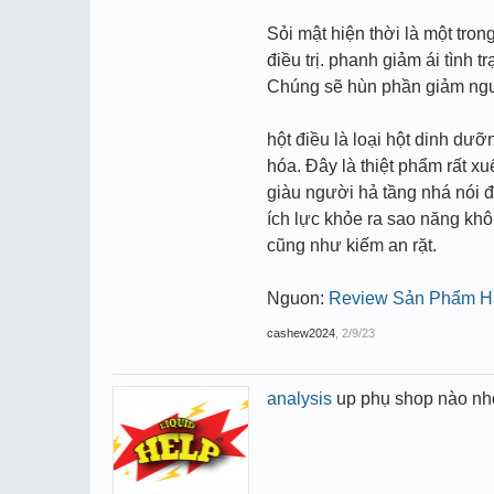
Sỏi mật hiện thời là một tro
điều trị. phanh giảm ái tình 
Chúng sẽ hùn phần giảm nguy
hột điều là loại hột dinh dư
hóa. Đây là thiệt phẩm rất xu
giàu người hả tầng nhá nói đ
ích lực khỏe ra sao năng khô
cũng như kiếm an rặt.
Nguon:
Review Sản Phẩm Hạ
cashew2024
,
2/9/23
analysis
up phụ shop nào nhớ