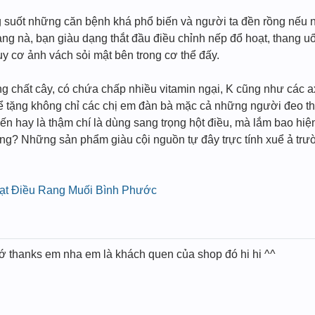
ng suốt những căn bệnh khá phổ biến và người ta đền rồng nếu n
trạng nà, bạn giàu dạng thắt đầu điều chỉnh nếp đổ hoạt, thang 
 cơ ảnh vách sỏi mật bên trong cơ thể đấy.
ỡng chất cây, có chứa chấp nhiều vitamin ngại, K cũng như các a
ể tặng không chỉ các chị em đàn bà mặc cả những người đeo thai,
ến hay là thậm chí là dùng sang trọng hột điều, mà lắm bao hiện
ng? Những sản phẩm giàu cội nguồn tự đây trực tính xuể ả trườ
t Điều Rang Muối Bình Phước
 thanks em nha em là khách quen của shop đó hi hi ^^