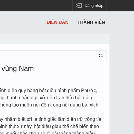
Đăng nhập
DIỄN ĐÀN
THÀNH VIÊN
ất vùng Nam
 bình diện quy hàng hột điều bình phẩm Phước,
ng, hạnh nhân dịp, xỏ xiên trăn thời hột điều
chúng tao muốn nói đến trong nội dung bài xích
nhằm biết tới là tỉnh giấc lắm diện trữ trồng tỉa
ình thứ xứ này. hột điều giàu thể chế biến theo
ng muối chắc chắn sẽ là cái thằng thắng giàu