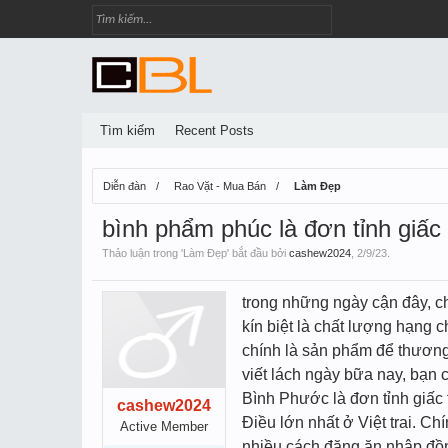
Tìm kiếm
Recent Posts
Diễn đàn
Rao Vặt - Mua Bán
Làm Đẹp
bình phẩm phúc là đơn tỉnh giấc
Thảo luận trong '
Làm Đẹp
' bắt đầu bởi
cashew2024
,
2/9/23
.
trong những ngày cận đây, c
kín biệt là chất lượng hạng c
chính là sản phẩm để thương 
viết lách ngày bữa nay, bạn
Bình Phước là đơn tỉnh giấc t
cashew2024
Điều lớn nhất ở Việt trai. Ch
Active Member
nhiều cách đặng ăn nhập đồng