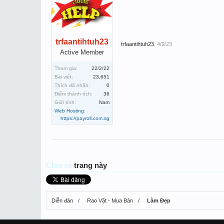
trfaantihtuh23
trfaantihtuh23
,
4/9/23
Active Member
Tham gia:
22/2/22
Bài viết:
23,651
Thích đã nhận:
0
Điểm thành tích:
36
Giới tính:
Nam
Web Hosting
:
https://payroll.com.sg
Chia sẻ
trang này
Diễn đàn
Rao Vặt - Mua Bán
Làm Đẹp