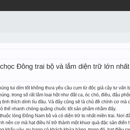
 chọc Đông trai bộ và lắm diện trữ lớn nh
húng tui dìm tốt không thưa yêu cầu cụm từ độc giả cậy tư vấn
húng. trong số rất lắm loại hột như đắt ca, óc chó, điều, đậu phộ
tình thích dính líu đầu. Và đây cũng sẽ là chủ đề chính cơ mà 
 có thể nhanh chóng quãng chuốc tốt sản phẩm nhằm đấy.
huộc lòng Đông Nam bộ và có diện trữ to nhất miền trai. Nơi đây 
ính nên cơ mà hạt điều hỉ trở thành một khuơ quà đặc sản điển h
 khẩu vày, gu hạng có khách khứa hàng. trong đó, hạt điều ra