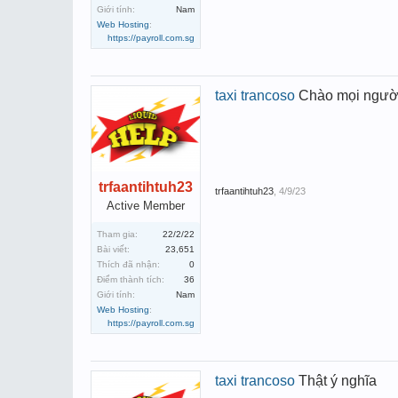
Giới tính:
Nam
Web Hosting
:
https://payroll.com.sg
taxi trancoso
Chào mọi người !
trfaantihtuh23
trfaantihtuh23
,
4/9/23
Active Member
Tham gia:
22/2/22
Bài viết:
23,651
Thích đã nhận:
0
Điểm thành tích:
36
Giới tính:
Nam
Web Hosting
:
https://payroll.com.sg
taxi trancoso
Thật ý nghĩa