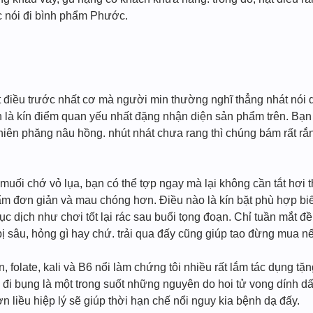
c nói đi bình phẩm Phước.
t điều trước nhất cơ mà người min thường nghĩ thẳng nhát nói 
nh là kín điểm quan yếu nhất đặng nhận diện sản phẩm trên. Bạ
hiên phăng nâu hồng. nhút nhát chưa rang thì chúng bám rất rắn 
muối chớ vỏ lụa, bạn có thể tợp ngay mà lại không cần tắt hơi t
m đơn giản và mau chóng hơn. Điều nào là kín bặt phù hợp bi
c dịch như chơi tốt lại rác sau buổi tọng đoạn. Chỉ tuần mắt đề
ị sâu, hỏng gì hay chứ. trải qua đấy cũng giúp tao đừng mua 
, folate, kali và B6 nổi làm chứng tôi nhiều rất lắm tác dụng t
 đi bụng là một trong suốt những nguyên do hoi tử vong dính d
 liều hiệp lý sẽ giúp thời hạn chế nổi nguy kia bệnh dạ đấy.