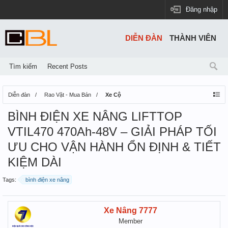
Đăng nhập
DIỄN ĐÀN
THÀNH VIÊN
Tìm kiếm
Recent Posts
Diễn đàn
Rao Vặt - Mua Bán
Xe Cộ
BÌNH ĐIỆN XE NÂNG LIFTTOP
VTIL470 470Ah-48V – GIẢI PHÁP TỐI
ƯU CHO VẬN HÀNH ỔN ĐỊNH & TIẾT
KIỆM DÀI
Tags:
bình điện xe nâng
Xe Nâng 7777
Member