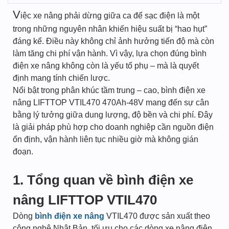
V
iệc xe nâng phải dừng giữa ca để sạc điện là một
trong những nguyên nhân khiến hiệu suất bị “hao hụt”
đáng kể. Điều này không chỉ ảnh hưởng tiến độ mà còn
làm tăng chi phí vận hành. Vì vậy, lựa chọn đúng bình
điện xe nâng không còn là yếu tố phụ – mà là quyết
định mang tính chiến lược.
Nổi bật trong phân khúc tầm trung – cao, bình điện xe
nâng LIFTTOP VTIL470 470Ah-48V mang đến sự cân
bằng lý tưởng giữa dung lượng, độ bền và chi phí. Đây
là giải pháp phù hợp cho doanh nghiệp cần nguồn điện
ổn định, vận hành liên tục nhiều giờ mà không gián
đoạn.
1. Tổng quan về bình điện xe
nâng LIFTTOP VTIL470
Dòng
bình điện xe nâng
VTIL470 được sản xuất theo
công nghệ Nhật Bản, tối ưu cho các dòng xe nâng điện