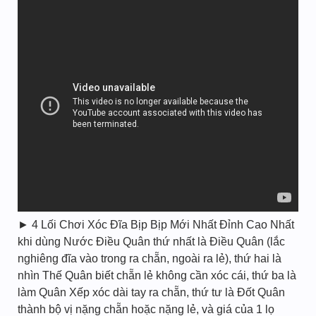
► 4 Lối Chơi Xóc Đĩa Bịp Bịp Mới Nhất Đỉnh Cao Nhất
khi dùng Nước Điều Quân thứ nhất là Điều Quân (lắc
nghiêng đĩa vào trong ra chẵn, ngoài ra lẻ), thứ hai là
nhìn Thế Quân biết chẵn lẻ không cần xóc cái, thứ ba là
làm Quân Xếp xóc dài tay ra chẵn, thứ tư là Đốt Quân
thành bộ vị nặng chẵn hoặc nặng lẻ, và giá của 1 lọ