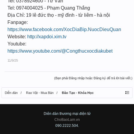
Tel: 0378924600 - Tư Vấn
Tel: 0974004025 - Phạm Quang Thắng
Địa Chỉ: 19 lê đức thọ - mỹ đình - từ liêm - hà nội
Fanpage:
https://www.facebook.com/XocDiaBip.NuocDieuQuan
Website:
http://xapdoi.xim.tv
Youtube:
https://www.youtube.com/@Congthucxocdiakubet
11/9/25
(Bạn phải Đăng nhập hoặc Đăng ký để trả lời bài viết.)
Diễn đàn
Rao Vặt - Mua Bán
Đào Tạo - Khóa Học
Diên đàn thương mại điện tử
ChoBaoLam.vn
090.2222.504.