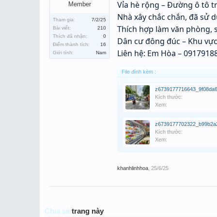
Vỉa hè rộng – Đường ô tô t
Member
Nhà xây chắc chắn, đã sử d
Tham gia:
7/2/25
Thích hợp làm văn phòng, 
Bài viết:
210
Thích đã nhận:
0
Dân cư đông đúc – Khu vực
Điểm thành tích:
16
Liên hệ: Em Hòa – 0917918
Giới tính:
Nam
File đính kèm :
Kích thước:
Xem:
Kích thước:
Xem:
khanhlinhhoa
,
25/6/25
Chia sẻ
trang này