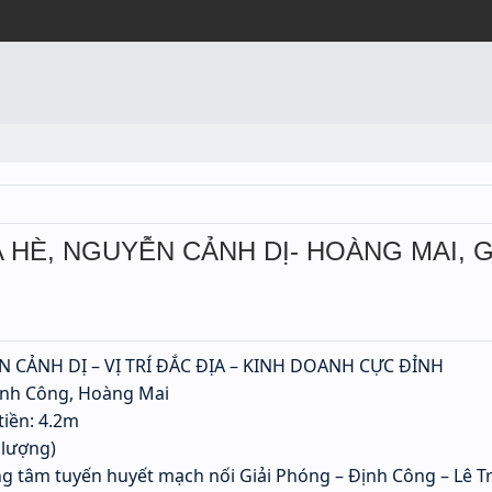
 HÈ, NGUYỄN CẢNH DỊ- HOÀNG MAI, GI
CẢNH DỊ – VỊ TRÍ ĐẮC ĐỊA – KINH DOANH CỰC ĐỈNH
Định Công, Hoàng Mai
tiền: 4.2m
 lượng)
ung tâm tuyến huyết mạch nối Giải Phóng – Định Công – Lê T