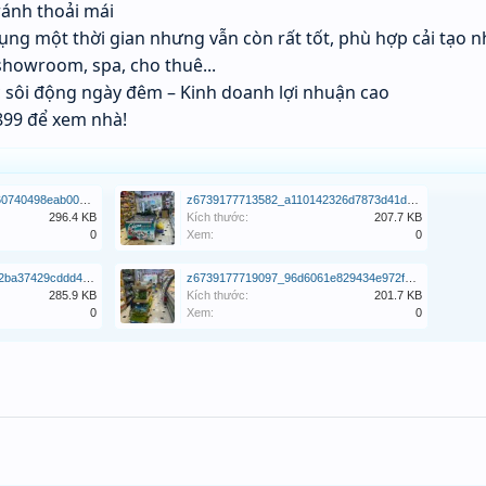
ránh thoải mái
ụng một thời gian nhưng vẫn còn rất tốt, phù hợp cải tạo 
showroom, spa, cho thuê...
 sôi động ngày đêm – Kinh doanh lợi nhuận cao
899 để xem nhà!
z6739177716643_9f08da60740498eab0090fcd0c945cfb.jpg
z6739177713582_a110142326d7873d41dad1b77a4dfbf0.jpg
296.4 KB
Kích thước:
207.7 KB
0
Xem:
0
z6739177702322_b99b2a2ba37429cddd4699b1321b7170.jpg
z6739177719097_96d6061e829434e972fe05be3baddb12.jpg
285.9 KB
Kích thước:
201.7 KB
0
Xem:
0