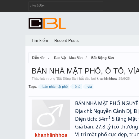
Tìm kiếm
Recent Posts
Diễn đàn
Rao Vặt - Mua Bán
Bất Động Sản
BÁN NHÀ MẶT PHỐ, Ô TÔ, VỈA
Thảo luận trong '
Bất Động Sản
' bắt đầu bởi
khanhlinhhoa
,
25/6/25
.
Tags:
bán nhà mặt phố
ô tô
vỉa
BÁN NHÀ MẶT PHỐ NGUYỄN 
Địa chỉ: Nguyễn Cảnh Dị, 
Diện tích: 54m² 5 tầng Mặt 
Giá bán: 27.8 tỷ (có thương
Vị trí mặt phố cực đẹp, tr
khanhlinhhoa