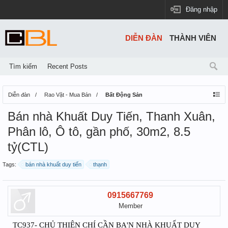
Đăng nhập
DIỄN ĐÀN
THÀNH VIÊN
Tìm kiếm
Recent Posts
Diễn đàn
Rao Vặt - Mua Bán
Bất Động Sản
Bán nhà Khuất Duy Tiến, Thanh Xuân,
Phân lô, Ô tô, gần phố, 30m2, 8.5
tỷ(CTL)
Tags:
bán nhà khuất duy tiến
thạnh
0915667769
Member
TC937- CHỦ THIỆN CHÍ CẦN BA'N NHÀ KHUẤT DUY