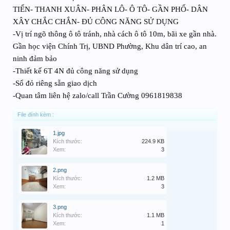
TIẾN- THANH XUÂN- PHÂN LÔ- Ô TÔ- GẦN PHỐ- DÂN
XÂY CHẮC CHẮN- ĐỦ CÔNG NĂNG SỬ DỤNG
-Vị trí ngõ thông ô tô tránh, nhà cách ô tô 10m, bãi xe gần nhà.
Gần học viện Chính Trị, UBND Phường, Khu dân trí cao, an
ninh đảm bảo
-Thiết kế 6T 4N đủ công năng sử dụng
-Sổ đỏ riêng sẵn giao dịch
-Quan tâm liên hệ zalo/call Trần Cường 0961819838
File đính kèm :
1.jpg
Kích thước:
224.9 KB
Xem:
3
2.png
Kích thước:
1.2 MB
Xem:
3
3.png
Kích thước:
1.1 MB
Xem:
1