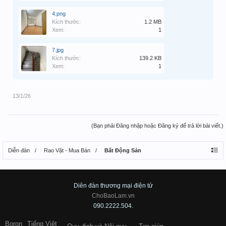
4.png
Kích thước:
1.2 MB
Xem:
1
7.jpg
Kích thước:
139.2 KB
Xem:
1
13/1/26
(Bạn phải Đăng nhập hoặc Đăng ký để trả lời bài viết.)
Diễn đàn
Rao Vặt - Mua Bán
Bất Động Sản
Diên đàn thương mại điện tử
ChoBaoLam.vn
090.2222.504.
Boron
Tiếng Việt