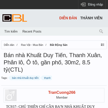
Đăng nhập
DIỄN ĐÀN
THÀNH VIÊN
Tìm kiếm
Recent Posts
Diễn đàn
Rao Vặt - Mua Bán
Bất Động Sản
Bán nhà Khuất Duy Tiến, Thanh Xuân,
Phân lô, Ô tô, gần phố, 30m2, 8.5
tỷ(CTL)
Tags:
bán nhà khuất duy tiến
thạnh
TranCuong266
Member
TC937- CHỦ THIỆN CHÍ CẦN BA'N NHÀ KHUẤT DUY