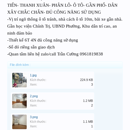
TIẾN- THANH XUÂN- PHÂN LÔ- Ô TÔ- GẦN PHỐ- DÂN
XÂY CHẮC CHẮN- ĐỦ CÔNG NĂNG SỬ DỤNG
-Vị trí ngõ thông ô tô tránh, nhà cách ô tô 10m, bãi xe gần nhà.
Gần học viện Chính Trị, UBND Phường, Khu dân trí cao, an
ninh đảm bảo
-Thiết kế 6T 4N đủ công năng sử dụng
-Sổ đỏ riêng sẵn giao dịch
-Quan tâm liên hệ zalo/call Trần Cường 0961819838
File đính kèm :
1.jpg
Kích thước:
224.9 KB
Xem:
3
2.png
Kích thước:
1.2 MB
Xem:
2
3.png
Kích thước:
1.1 MB
Xem:
1