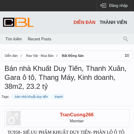
Đăng nhập
DIỄN ĐÀN
THÀNH VIÊN
Tìm kiếm
Recent Posts
Diễn đàn
Rao Vặt - Mua Bán
Bất Động Sản
Bán nhà Khuất Duy Tiến, Thanh Xuân,
Gara ô tô, Thang Máy, Kinh doanh,
38m2, 23.2 tỷ
Tags:
bán nhà khuất duy tiến
thạnh
TranCuong266
Member
TC958- SIÊ.UU PHẨM KHUẤT DUY TIẾN- PHÂN LÔ Ô TÔ