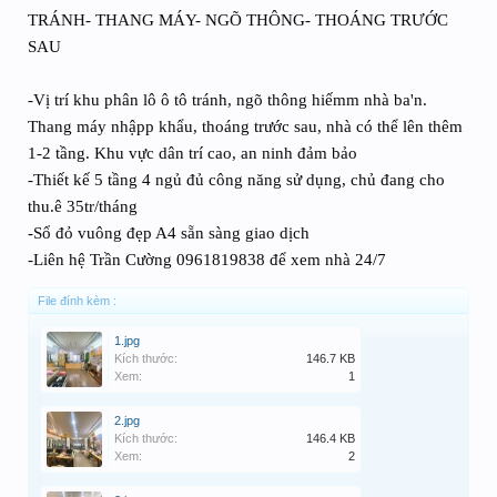
TRÁNH- THANG MÁY- NGÕ THÔNG- THOÁNG TRƯỚC
SAU
-Vị trí khu phân lô ô tô tránh, ngõ thông hiếmm nhà ba'n.
Thang máy nhậpp khẩu, thoáng trước sau, nhà có thể lên thêm
1-2 tầng. Khu vực dân trí cao, an ninh đảm bảo
-Thiết kế 5 tầng 4 ngủ đủ công năng sử dụng, chủ đang cho
thu.ê 35tr/tháng
-Sổ đỏ vuông đẹp A4 sẵn sàng giao dịch
-Liên hệ Trần Cường 0961819838 để xem nhà 24/7
File đính kèm :
1.jpg
Kích thước:
146.7 KB
Xem:
1
2.jpg
Kích thước:
146.4 KB
Xem:
2