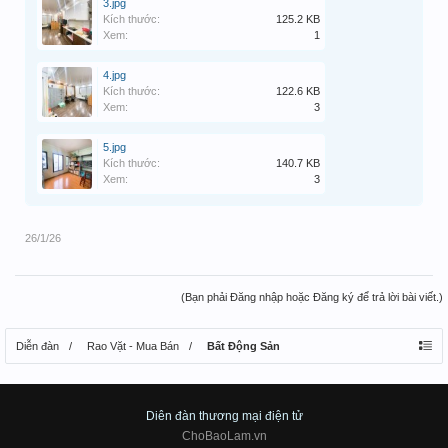
3.jpg
Kích thước:
125.2 KB
Xem:
1
4.jpg
Kích thước:
122.6 KB
Xem:
3
5.jpg
Kích thước:
140.7 KB
Xem:
3
26/1/26
(Bạn phải Đăng nhập hoặc Đăng ký để trả lời bài viết.)
Diễn đàn
Rao Vặt - Mua Bán
Bất Động Sản
Diên đàn thương mại điện tử
ChoBaoLam.vn