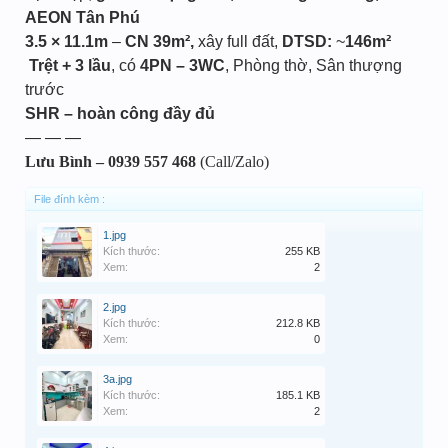
AEON Tân Phú
3.5 × 11.1m
–
CN 39m²,
xây full đất,
DTSD:
~
146m²
️
Trệt + 3 lầu
, có
4PN – 3WC
, Phòng thờ, Sân thượng
trước
SHR – hoàn công đầy đủ
— — —
Lưu Bình – 0939 557 468
(Call/Zalo)
File đính kèm :
1.jpg
Kích thước:
255 KB
Xem:
2
2.jpg
Kích thước:
212.8 KB
Xem:
0
3a.jpg
Kích thước:
185.1 KB
Xem:
2