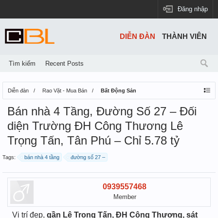
Đăng nhập
DIỄN ĐÀN
THÀNH VIÊN
Tìm kiếm
Recent Posts
Diễn đàn
Rao Vặt - Mua Bán
Bất Động Sản
Bán nhà 4 Tầng, Đường Số 27 – Đối
diện Trường ĐH Công Thương Lê
Trọng Tấn, Tân Phú – Chỉ 5.78 tỷ
Tags:
bán nhà 4 tầng
đường số 27 –
0939557468
Member
Vị trí đẹp,
gần Lê Trọng Tấn, ĐH Công Thương, sát