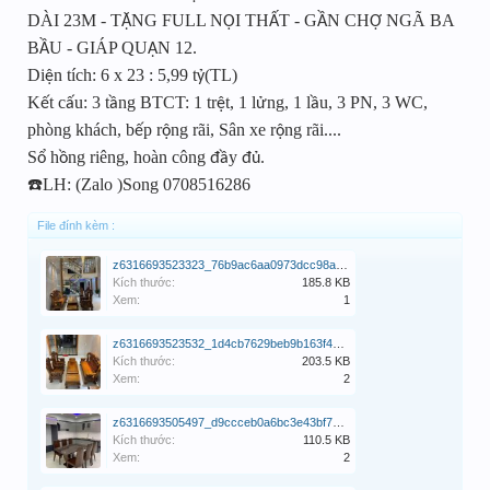
DÀI 23M - T
NG FULL N
I TH
T - G
N CH
NGÃ BA
Ặ
Ộ
Ấ
Ầ
Ợ
B
U - GIÁP QU
N 12.
Ầ
Ậ
Di
n tích: 6 x 23 : 5,99 t
(TL)
ệ
ỷ
K
t c
u: 3 t
ng BTCT: 1 tr
t, 1 l
ng, 1 l
u, 3 PN, 3 WC,
ế
ấ
ầ
ệ
ử
ầ
phòng khách, b
p r
ng rãi, Sân xe r
ng rãi....
ế
ộ
ộ
S
h
ng riêng, hoàn công
y
.
ổ
ồ
đầ
đủ
☎️LH: (Zalo )Song 0708516286
File đính kèm :
z6316693523323_76b9ac6aa0973dcc98aa5c99b21b31e0.jpg
Kích thước:
185.8 KB
Xem:
1
z6316693523532_1d4cb7629beb9b163f40c45d86d220a4.jpg
Kích thước:
203.5 KB
Xem:
2
z6316693505497_d9ccceb0a6bc3e43bf7275b67b092265.jpg
Kích thước:
110.5 KB
Xem:
2