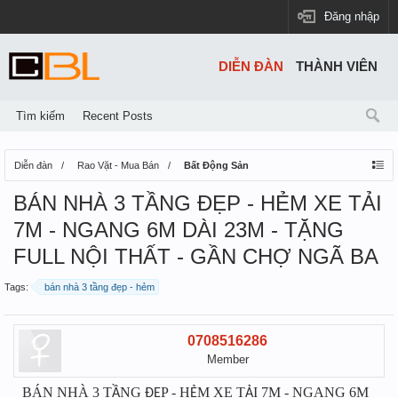
Đăng nhập
DIỄN ĐÀN
THÀNH VIÊN
Tìm kiếm
Recent Posts
Diễn đàn
Rao Vặt - Mua Bán
Bất Động Sản
️BÁN NHÀ 3 TẦNG ĐẸP - HẺM XE TẢI
7M - NGANG 6M DÀI 23M - TẶNG
FULL NỘI THẤT - GẦN CHỢ NGÃ BA
Tags:
️bán nhà 3 tầng đẹp - hẻm
0708516286
Member
️BÁN NHÀ 3 T
NG
P - H
M XE T
I 7M - NGANG 6M
Ầ
ĐẸ
Ẻ
Ả