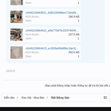
Xem:
1
z6445229064621_6d5515699bbe77deb967a9c5208cd542.jpg
Kích thước:
196.9 KB
Xem:
1
z6445229064622_a0fe77587fe1f29746f4972ee887de0c.jpg
Kích thước:
237.5 KB
Xem:
1
z6445229064623_ec0f28a096df8bc3de31f7a593784f79.jpg
Kích thước:
342.6 KB
Xem:
1
28/3/25
(Bạn phải Đăng nhập hoặc Đăng ký để trả lời bài viết.)
Diễn đàn
Rao Vặt - Mua Bán
Bất Động Sản