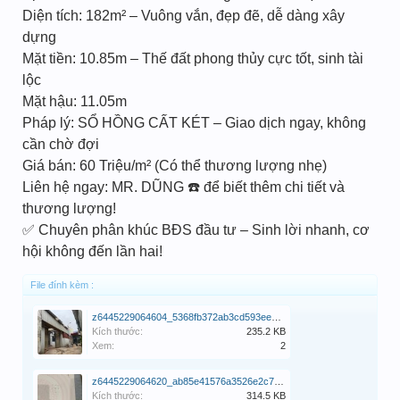
Diện tích: 182m² – Vuông vắn, đẹp đẽ, dễ dàng xây
dựng
Mặt tiền: 10.85m – Thế đất phong thủy cực tốt, sinh tài
lộc
Mặt hậu: 11.05m
Pháp lý: SỔ HỒNG CẤT KÉT – Giao dịch ngay, không
cần chờ đợi
Giá bán: 60 Triệu/m² (Có thể thương lượng nhẹ)
Liên hệ ngay: MR. DŨNG ☎️ để biết thêm chi tiết và
thương lượng!
✅ Chuyên phân khúc BĐS đầu tư – Sinh lời nhanh, cơ
hội không đến lần hai!
File đính kèm :
z6445229064604_5368fb372ab3cd593ee49e063cc18865.jpg
Kích thước:
235.2 KB
Xem:
2
z6445229064620_ab85e41576a3526e2c7ff45ba11bba50.jpg
Kích thước:
314.5 KB