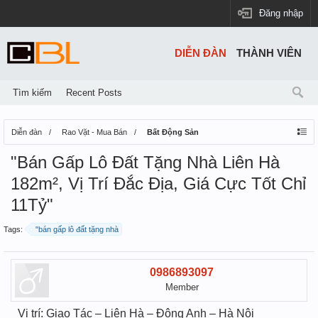
Đăng nhập
DIỄN ĐÀN
THÀNH VIÊN
Tìm kiếm
Recent Posts
Diễn đàn
Rao Vặt - Mua Bán
Bất Động Sản
"Bán Gấp Lô Đất Tặng Nhà Liên Hà
182m², Vị Trí Đắc Địa, Giá Cực Tốt Chỉ
11Tỷ"
Tags:
"bán gấp lô đất tặng nhà
0986893097
Member
Vị trí: Giao Tác – Liên Hà – Đông Anh – Hà Nội