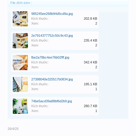
File đính kèm :
985245ee268b94d5cd9a.jpg
Kích thước:
202.8 KB
Xem:
2
2e7914377752c50c9c43.jpg
Kích thước:
235.4 KB
Xem:
2
fbe2a78bc4ee76b02fff.jpg
Kích thước:
342.4 KB
Xem:
2
27398040e325517b0834.jpg
Kích thước:
195.1 KB
Xem:
1
74be5acd39a88bf6d2b9.jpg
Kích thước:
280.7 KB
Xem:
1
26/4/25