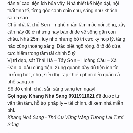
dân trí cao, tiện ích bủa vây. Nhà thiết kế hiện đại, nội
thất tinh tế, từng góc cạnh chỉn chu, sáng như khách
sạn 5 sao.
Chủ nhà là chú Sơn – nghệ nhân làm mộc nổi tiếng, xây
căn này để ở nhưng nay bán đi để về sống gần con
cháu. Nhà 25m, tuy nhỏ nhưng bố trí cực kỳ hợp lý, tầng
nào cũng thoáng sáng. Đặc biệt ngõ rộng, ô tô đỗ cửa,
cực hiếm trong tầm tài chính 5 tỷ.
Vị trí đẹp, sát Thái Hà – Tây Sơn – Hoàng Cầu – Xã
Đàn, đi đâu cũng tiện. Xung quanh đầy đủ tiện ích từ
trường học, chợ, siêu thị, rạp chiếu phim đến quán cà
phê sang xịn.
Sổ đỏ chính chủ, sẵn sàng sang tên ngay!
Gọi ngay Khang Nhà Sang 0911911021
để được tư
vấn tận tâm, hỗ trợ pháp lý – tài chính, đi xem nhà miễn
phí.
Khang Nhà Sang - Thổ Cư Vững Vàng Tương Lai Tươi
Sáng