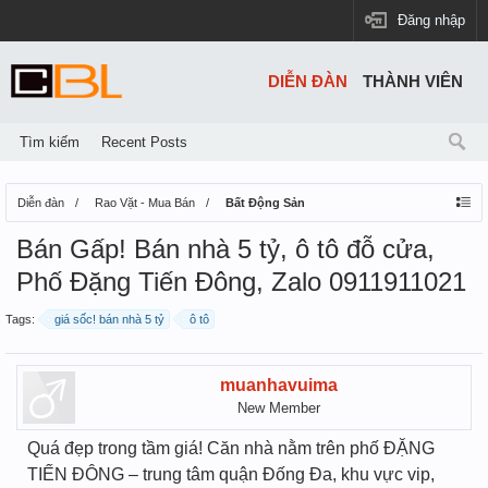
Đăng nhập
DIỄN ĐÀN
THÀNH VIÊN
Tìm kiếm
Recent Posts
Diễn đàn
Rao Vặt - Mua Bán
Bất Động Sản
Bán Gấp! Bán nhà 5 tỷ, ô tô đỗ cửa,
Phố Đặng Tiến Đông, Zalo 0911911021
Tags:
giá sốc! bán nhà 5 tỷ
ô tô
muanhavuima
New Member
Quá đẹp trong tầm giá! Căn nhà nằm trên phố ĐẶNG
TIẾN ĐÔNG – trung tâm quận Đống Đa, khu vực vip,