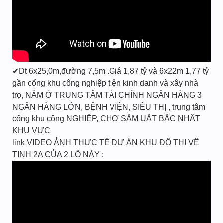
✔Dt 6x25,0m,đường 7,5m .Giá 1,87 tỷ và 6x22m 1,77 tỷ
gần cổng khu công nghiệp tiện kinh danh và xây nhà
trọ, NẰM Ở TRUNG TÂM TÀI CHÍNH NGÂN HÀNG 3
NGÂN HÀNG LỚN, BỆNH VIỆN, SIÊU THỊ , trung tâm
cổng khu công NGHIỆP, CHỢ SẦM UẤT BẬC NHẤT
KHU VỰC
link VIDEO ẢNH THỰC TẾ DỰ ÁN KHU ĐÔ THỊ VỆ
TINH 2A CỦA 2 LÔ NÀY :