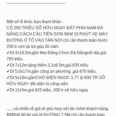
----------------------------------------------
Một số lô khác bạn tham khảo :
CÓ 250 TRIỆU SỞ HỮU NGAY ĐẤT PHÍA NAM ĐÀ
NẴNG CÁCH CẦU TIÊN SƠN 9KM 15 PHÚT XE MÁY
ĐƯỜNG Ô TÔ VÀO TẬN NƠI chỉ cần thanh toán trước
250 tr còn lại trả góp 20 năm
✔Dt 4x18,5m,gần Mai Đăng Chơn Đà Nẵngnối dài,giá
765 triệu.
✔Dt 7x12m,tặng thêm 2,1x6.5m,giá 835 triệu
✔Dt 5,0x17m,gần công an phường ,giá 870 triệu.
✔Dt 5x18m,gầnCHỢ ĐIỆN NGỌC 1.77 tỷ 600 TR SỞ
HỮU NGAY đối diện là công viên
✔Dt 11x5m,giá 625 triệu. 200 tr sở hữu ngay
.....,.và nhiều lô giá rẻ phù hợp với tài chính khách hàng.
$$$Đất đô thị giá rẻ ĐƯỜNG 7,5M chỉ cần thanh toán