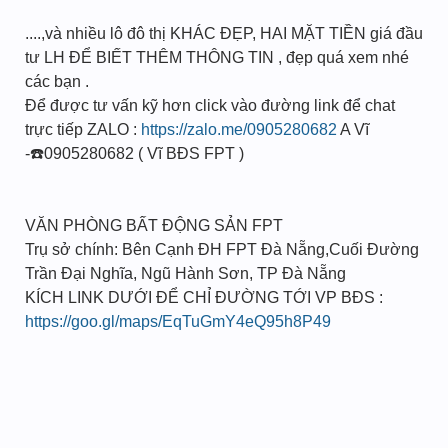
....,và nhiều lô đô thị KHÁC ĐẸP, HAI MẶT TIỀN giá đầu
tư LH ĐỂ BIẾT THÊM THÔNG TIN , đẹp quá xem nhé
các bạn .
Để được tư vấn kỹ hơn click vào đường link để chat
trực tiếp ZALO :
https://zalo.me/0905280682
A Vĩ
-☎️0905280682 ( Vĩ BĐS FPT )
VĂN PHÒNG BẤT ĐỘNG SẢN FPT
Trụ sở chính: Bên Cạnh ĐH FPT Đà Nẵng,Cuối Đường
Trần Đại Nghĩa, Ngũ Hành Sơn, TP Đà Nẵng
KÍCH LINK DƯỚI ĐỂ CHỈ ĐƯỜNG TỚI VP BĐS :
https://goo.gl/maps/EqTuGmY4eQ95h8P49