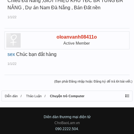
Chiểu Đà Nẵng ,GIỚI THIỆU KHU TĐC BÁ TÙNG ĐÀ
NẴNG , Dự án Nam Đà Nẵng , Bán Đất nền
1/1/22
oloanvanh08411o
Active Member
sex
Chúc bạn đắt hàng
1/1/22
(Bạn phải Đăng nhập hoặc Đăng ký để trả lời bài viết.)
Diễn đàn
Thảo Luận
Chuyện trò Computer
Diên đàn thương mại điện tử
ChoBaoLam.vn
090.2222.504.