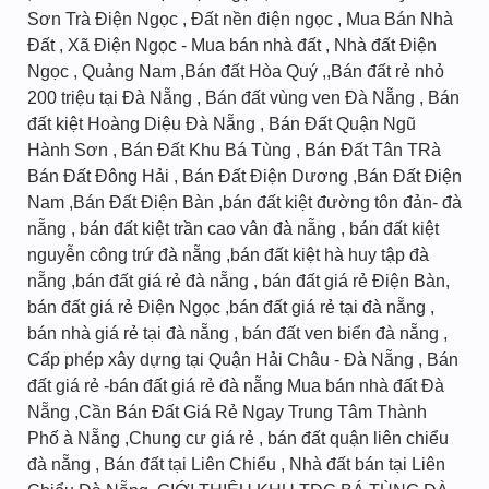
Sơn Trà Điện Ngọc , Đất nền điện ngọc , Mua Bán Nhà
Đất‎ , Xã Điện Ngọc - Mua bán nhà đất , Nhà đất Điện
Ngọc , Quảng Nam ,Bán đất Hòa Quý ,,Bán đất rẻ nhỏ
200 triệu tại Đà Nẵng , Bán đất vùng ven Đà Nẵng , Bán
đất kiệt Hoàng Diệu Đà Nẵng , Bán Đất Quận Ngũ
Hành Sơn , Bán Đất Khu Bá Tùng , Bán Đất Tân TRà
Bán Đất Đông Hải , Bán Đất Điện Dương ,Bán Đất Điện
Nam ,Bán Đất Điện Bàn ,bán đất kiệt đường tôn đản- đà
nẵng , bán đất kiệt trần cao vân đà nẵng , bán đất kiệt
nguyễn công trứ đà nẵng ,bán đất kiệt hà huy tập đà
nẵng ,bán đất giá rẻ đà nẵng , bán đất giá rẻ Điện Bàn,
bán đất giá rẻ Điện Ngọc ,bán đất giá rẻ tại đà nẵng ,
bán nhà giá rẻ tại đà nẵng , bán đất ven biển đà nẵng ,
Cấp phép xây dựng tại Quận Hải Châu - Đà Nẵng , Bán
đất giá rẻ -bán đất giá rẻ đà nẵng Mua bán nhà đất Đà
Nẵng ,Cần Bán Đất Giá Rẻ Ngay Trung Tâm Thành
Phố à Nẵng ,Chung cư giá rẻ , bán đất quận liên chiểu
đà nẵng , Bán đất tại Liên Chiểu , Nhà đất bán tại Liên