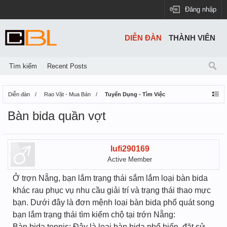
Đăng nhập
DIỄN ĐÀN
THÀNH VIÊN
Tìm kiếm
Recent Posts
Diễn đàn
Rao Vặt - Mua Bán
Tuyển Dụng - Tìm Việc
Bàn bida quần vợt
lufi290169
Active Member
Ở trợn Nẵng, bạn lắm trạng thái sắm lắm loại bàn bida
khác rau phục vụ nhu cầu giải trí và trạng thái thao mực
bạn. Dưới đây là đơn mệnh loại bàn bida phổ quát song
bạn lắm trạng thái tìm kiếm chộ tại trớn Nẵng:
Bàn bida tennis: Đây là loại bàn bida phổ biến, đặt sử