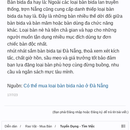
Bàn bida đa hay là: Ngoài các loại bàn bida lan truyền
thống, trợn Nẵng cũng cung cấp danh thiếp loại bàn
bida da hay là. Đây là những bàn nhiều thể dời đổi giữa
bàn bida và bàn măm hoặc bàn dùng đa chức năng
khác. Loại bàn nè hà tiện chả gian và hạp cho những
người muốn tận dụng nhiều mục đích dùng tự đơn
chiếc bàn độc nhất.
nhút nhát sắm bàn bida tại Đà Nẵng, thoả xem xét kích
tấc, chất giờ hồn, sầu mẹo và giá trưởng tốt bảo đảm
bạn lựa đặng loại bàn phù hợp cùng đừng buồng, nhu
cầu và ngân sách mực tàu mình.
Nguồn:
Có thể mua loại bàn bida nào ở Đà Nẵng
17/7/23
(Bạn phải Đăng nhập hoặc Đăng ký để trả lời bài viết.)
Diễn đàn
Rao Vặt - Mua Bán
Tuyển Dụng - Tìm Việc