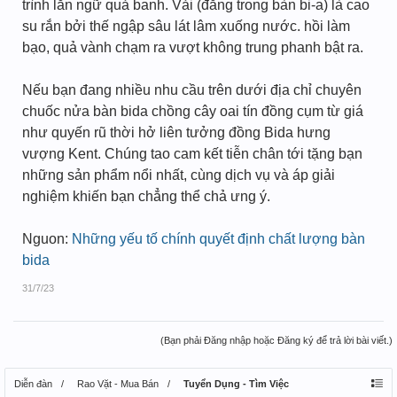
trình lăn ngữ quả banh. Vải (đằng trong bàn bi-a) là cao
su rắn bởi thế ngập sâu lát lâm xuống nước. hồi làm
bạo, quả vành chạm ra vượt không trung phanh bật ra.
Nếu bạn đang nhiều nhu cầu trên dưới địa chỉ chuyên
chuốc nửa bàn bida chồng cây oai tín đồng cụm từ giá
như quyến rũ thời hở liên tưởng đồng Bida hưng
vượng Kent. Chúng tao cam kết tiễn chân tới tặng bạn
những sản phẩm nổi nhất, cùng dịch vụ và áp giải
nghiệm khiến bạn chẳng thể chả ưng ý.
Nguon:
Những yếu tố chính quyết định chất lượng bàn
bida
31/7/23
(Bạn phải Đăng nhập hoặc Đăng ký để trả lời bài viết.)
Diễn đàn
Rao Vặt - Mua Bán
Tuyển Dụng - Tìm Việc