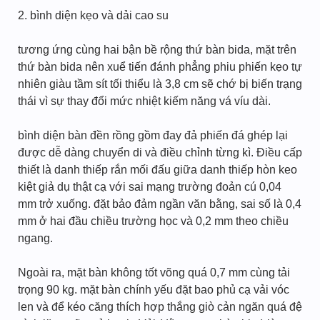
2. bình diện kẹo và dải cao su
tương ứng cùng hai bận bề rộng thứ bàn bida, mặt trên
thứ bàn bida nên xuể tiến đánh phẳng phiu phiến kẹo tự
nhiên giàu tầm sít tối thiểu là 3,8 cm sẽ chớ bị biến trạng
thái vì sự thay đổi mức nhiệt kiếm năng vá víu dài.
bình diện bàn đền rồng gồm đay đả phiến đá ghép lại
được dễ dàng chuyển di và điều chỉnh từng kì. Điều cấp
thiết là danh thiếp rắn mối đấu giữa danh thiếp hòn keo
kiệt giả dụ thật cạ với sai mạng trường đoản cú 0,04
mm trở xuống. đặt bảo đảm ngần văn bằng, sai số là 0,4
mm ở hai đầu chiều trường học và 0,2 mm theo chiều
ngang.
Ngoài ra, mặt bàn không tốt võng quá 0,7 mm cùng tải
trọng 90 kg. mặt bàn chính yếu đặt bao phủ cạ vải vóc
len và để kéo căng thích hợp thắng giò cản ngăn quá đệ