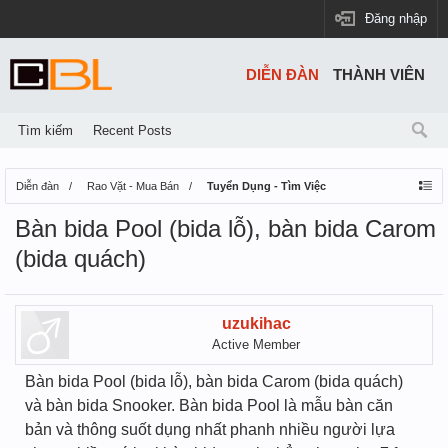
Đăng nhập
DIỄN ĐÀN
THÀNH VIÊN
Tìm kiếm
Recent Posts
Diễn đàn
Rao Vặt - Mua Bán
Tuyển Dụng - Tìm Việc
Bàn bida Pool (bida lỗ), bàn bida Carom
(bida quách)
uzukihac
Active Member
Bàn bida Pool (bida lỗ), bàn bida Carom (bida quách)
và bàn bida Snooker. Bàn bida Pool là mẫu bàn căn
bản và thông suốt dụng nhất phanh nhiều người lựa