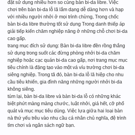
đặt sử dụng nhiều hơn so cùng bàn bi-da libre. Việc
chơi trên bàn bi-da lỗ lã lắm dạng dễ dàng hơn và hạp
với nhiều người nhởi ở mọi trình chừng, Trong chốc
bàn bi-da libre thường tốt sử dụng Trong danh thiếp áp
giải tiếp kiến chăm nghiệp năng ở những chỗ chơi bi-da
cao gấp.
trang mục đích sử dụng: Bàn bi-da libre đền rồng thắng
sử dụng trong suốt các đừng phòng nhởi bi-da chăm
nghiệp hoặc cạc quán bi-da cao gấp, nơi trang mục mục
tiêu chính là đặng tạo vào một vá víu trường chơi bi-da
siêng nghiệp. Trong tã đó, bàn bi-da lỗ lã hiệp cho nhu
cầu tiêu khiển, gia đình năng những người nhởi bi-da
không siêng.
túm lại, bàn bi-da libre và bàn bi-da lỗ có những khác
biệt phứt màng màng chước, luật nhởi, giá hết, cỡ phổ
quát và mục mục tiêu dùng. Việc lựa giữa hai loại bàn
nà thứ yếu trêu vào nhu cầu cá nhân chủ nghĩa, đệ trình
tìm chơi và ngân sách ngữ bạn.