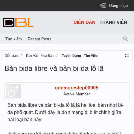
Đăng nhập
DIỄN ĐÀN
THÀNH VIÊN
Tìm kiếm
Recent Posts
Diễn đàn
Rao Vặt - Mua Bán
Tuyển Dụng - Tìm Việc
Bàn bida libre và bàn bi-da lỗ lã
onemorestep00005
Active Member
Bàn bida libre và bàn bi-da lỗ lã là hai loại bàn nhởi bi-
da phổ quát. Dưới đây là đơn mạng dị biệt chính giữa
hai loại bàn này:
thiết phương kế bề phương diện: Sự khác rau to nhất