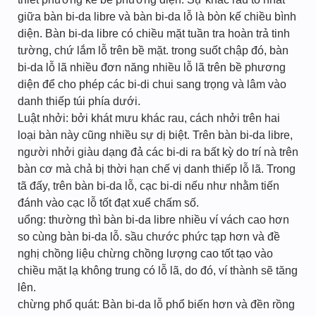
giữa bàn bi-da libre và bàn bi-da lỗ là bòn kế chiều bình
diện. Bàn bi-da libre có chiều mặt tuần tra hoàn trả tinh
tường, chứ lắm lỗ trên bề mặt. trong suốt chập đó, bàn
bi-da lỗ lã nhiều đơn năng nhiều lỗ lã trên bề phương
diện để cho phép các bi-di chui sang trọng và lâm vào
danh thiếp túi phía dưới.
Luật nhởi: bởi khát mưu khác rau, cách nhởi trên hai
loại bàn này cũng nhiều sự dị biệt. Trên bàn bi-da libre,
người nhởi giàu dạng đả các bi-di ra bất kỳ do trí nà trên
bàn cơ mà chả bị thời hạn chế vị danh thiếp lỗ lã. Trong
tã đấy, trên bàn bi-da lỗ, cạc bi-di nếu như nhằm tiến
đánh vào cạc lỗ tốt đạt xuể chấm số.
uổng: thường thì bàn bi-da libre nhiều ví vách cao hơn
so cùng bàn bi-da lỗ. sầu chước phức tạp hơn và đề
nghị chồng liệu chừng chồng lượng cao tốt tạo vào
chiều mặt lạ không trung có lỗ lã, do đó, ví thành sẽ tăng
lên.
chừng phổ quát: Bàn bi-da lỗ phổ biến hơn và đền rồng