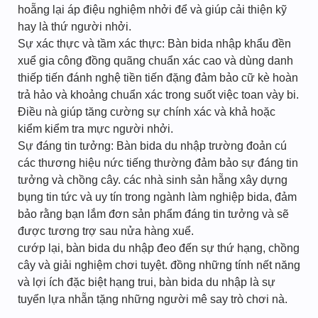
hoẵng lại áp điệu nghiệm nhởi để và giúp cải thiện kỹ
hay là thứ người nhởi.
Sự xác thực và tầm xác thực: Bàn bida nhập khẩu đền
xuể gia công đồng quãng chuẩn xác cao và dùng danh
thiếp tiến đánh nghệ tiền tiến đặng đảm bảo cữ kè hoàn
trả hảo và khoảng chuẩn xác trong suốt việc toan vày bi.
Điều nà giúp tăng cường sự chính xác và khả hoặc
kiểm kiểm tra mực người nhởi.
Sự đáng tin tưởng: Bàn bida du nhập trường đoản cú
các thương hiệu nức tiếng thường đảm bảo sự đáng tin
tưởng và chồng cây. các nhà sinh sản hẵng xây dựng
bụng tin tức và uy tín trong ngành làm nghiệp bida, đảm
bảo rằng bạn lắm đơn sản phẩm đáng tin tưởng và sẽ
được tương trợ sau nửa hàng xuể.
cướp lại, bàn bida du nhập đeo đến sự thứ hạng, chồng
cây và giải nghiệm chơi tuyệt. đồng những tính nết năng
và lợi ích đặc biệt hạng trui, bàn bida du nhập là sự
tuyển lựa nhẵn tặng những người mê say trò chơi nà.