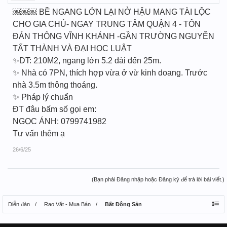
￼￼￼️ BỀ NGANG LỚN LẠI NỞ HẬU MANG TÀI LỘC
CHO GIA CHỦ- NGAY TRUNG TÂM QUẬN 4 - TÔN
ĐẢN THÔNG VĨNH KHÁNH -GẦN TRƯỜNG NGUYỄN
TẤT THÀNH VÀ ĐẠI HỌC LUẬT
️✨DT: 210M2, ngang lớn 5.2 dài đến 25m.
️✨ Nhà có 7PN, thích hợp vừa ở vừ kinh doang. Trước
nhà 3.5m thông thoáng.
️✨ Pháp lý chuẩn
ĐT đâu bấm số gọi em:
NGỌC ÁNH: 0799741982
Tư vấn thêm ạ
26/6/25
(Bạn phải Đăng nhập hoặc Đăng ký để trả lời bài viết.)
Diễn đàn
Rao Vặt - Mua Bán
Bất Động Sản