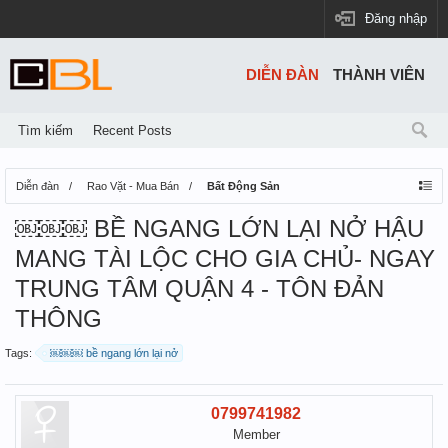
Đăng nhập
DIỄN ĐÀN
THÀNH VIÊN
Tìm kiếm
Recent Posts
Diễn đàn
Rao Vặt - Mua Bán
Bất Động Sản
￼￼￼️ BỀ NGANG LỚN LẠI NỞ HẬU
MANG TÀI LỘC CHO GIA CHỦ- NGAY
TRUNG TÂM QUẬN 4 - TÔN ĐẢN
THÔNG
Tags:
￼￼￼️ bề ngang lớn lại nở
0799741982
Member