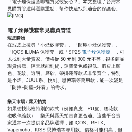
「電子煙保護套哪裡買比較安心？」本文整理了台灣常
見購買管道與選購重點，幫你快速找到適合的保護套。
電子煙保護套常見購買管道
蝦皮購物
在蝦皮上搜尋「小煙矽膠套」、「防塵小煙保護套」、
「IQOS ILUMA 保護套」或「SP2S
電子煙保護殼
」，可
以找到大量賣家。價格從 50 元到 300 元不等，很多商品
現貨供應、隔天就能到貨，運費常免或很低。蝦皮上顏
色、花紋、透明、磨砂、帶掛繩等款式非常齊全，特別
是小煙、JUUL系、悅刻、思博瑞等萬用款，能一次滿足
「防摔+防塵+好看」的需求。
樂天市場 / 露天拍賣
如果想找比較特別的款式（例如真皮、PU皮、腰花款、
磁吸伸縮款），樂天與露天拍賣會更合適。這些平台賣
家通常一次提供多品牌選擇，如 IQOS、RELX、
Vapemoho、KISS 思博瑞等專用款。價格可能稍高，但