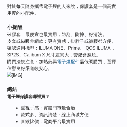
對於每天隨身攜帶電子煙的人來說，保護套是一個高實
用度的小配件。
小提醒
矽膠套：最便宜也最實用，防刮、防摔、好清洗。
皮套或磁吸伸縮款：更有質感，掛脖子或褲腰都方便。
確認適用機型：ILUMA ONE、Prime、iQOS ILUMA i、
SP2S、Caliburn X 尺寸差異大，套錯會尷尬。
購買法規注意：加熱菸與
電子煙配件
需低調購買，選擇
信譽良好渠道較安心。
總結
電子煙保護套哪裡買？
重視手感：實體門市最合適
款式多、資訊清楚：線上商城方便
喜歡比價：電商平台最實用