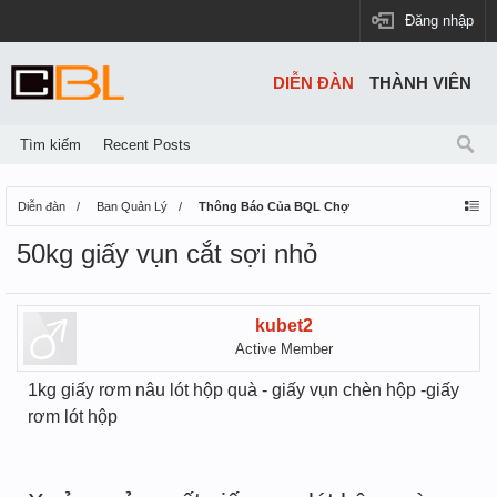
Đăng nhập
DIỄN ĐÀN
THÀNH VIÊN
Tìm kiếm
Recent Posts
Diễn đàn
Ban Quản Lý
Thông Báo Của BQL Chợ
50kg giấy vụn cắt sợi nhỏ
kubet2
Active Member
1kg giấy rơm nâu lót hộp quà - giấy vụn chèn hộp -giấy
rơm lót hộp