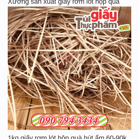
Xưởng sản xuất giấy rơm lót hộp quà
1kg giấy rơm lót hộp quà hút ẩm 60-90k