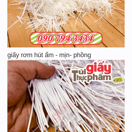
giấy rơm hút ẩm - mịn- phồng