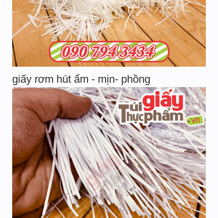
giấy rơm hút ẩm - mịn- phồng