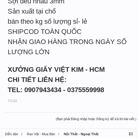
Sợi đều nhau 3mm
Sản xuất tại chổ
bán theo kg số lượng sỉ- lẻ
SHIPCOD TOÀN QUỐC
NHẬN GIAO HÀNG TRONG NGÀY SỐ
LƯỢNG LỚN
XƯỞNG GIẤY VIỆT KIM - HCM
CHI TIẾT LIÊN HỆ:
TEL: 0907943434 - 0375559998
7/1/22
(Bạn phải Đăng nhập hoặc Đăng ký để trả lời bài viết.)
Diễn đàn
Rao Vặt - Mua Bán
Nội Thất - Ngoại Thất