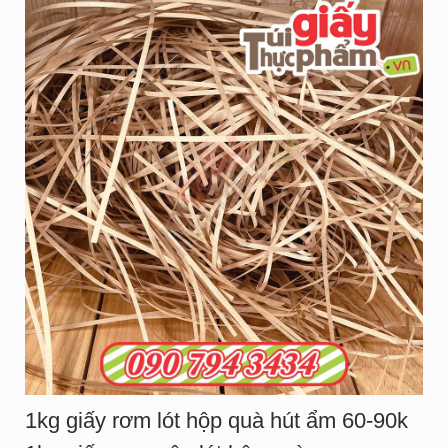
1kg giấy rơm lót hộp quà hút ẩm 60-90k