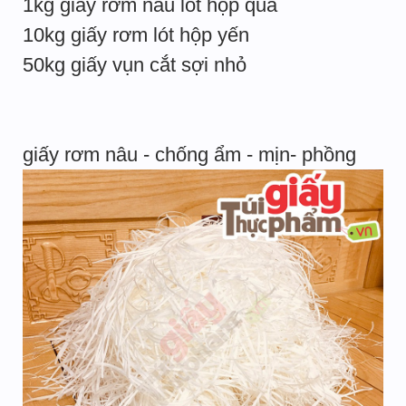
1kg giấy rơm nâu lót hộp quà
10kg giấy rơm lót hộp yến
50kg giấy vụn cắt sợi nhỏ
giấy rơm nâu - chống ẩm - mịn- phồng