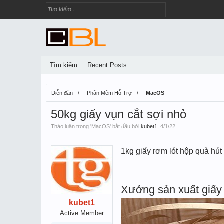
Tìm kiếm
Recent Posts
Diễn đàn
Phần Mềm Hỗ Trợ
MacOS
50kg giấy vụn cắt sợi nhỏ
Thảo luận trong '
MacOS
' bắt đầu bởi
kubet1
,
4/1/22
.
1kg giấy rơm lót hộp quà hú
Xưởng sản xuất giấy 
kubet1
Active Member