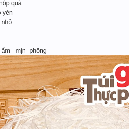
 hộp quà
p yến
i nhỏ
 ẩm - mịn- phồng