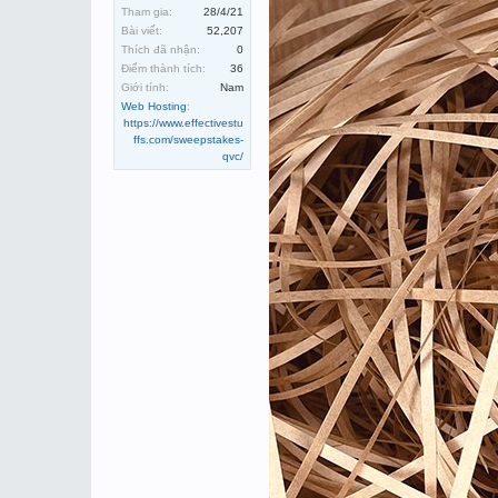
Tham gia:
28/4/21
Bài viết:
52,207
Thích đã nhận:
0
Điểm thành tích:
36
Giới tính:
Nam
Web Hosting
:
https://www.effectivestu
ffs.com/sweepstakes-
qvc/