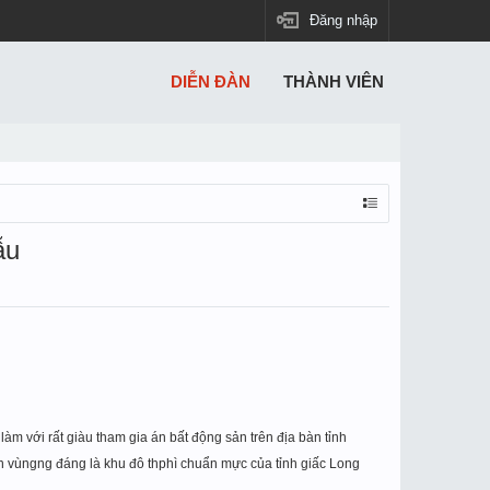
Đăng nhập
DIỄN ĐÀN
THÀNH VIÊN
ẫu
làm với rất giàu tham gia án bấ
t đ
ộng sản trê
n đ
ịa bàn tỉ
nh
An vùng
ng đáng là khu đô th
phì chuẩn mực của tỉnh giấc Long