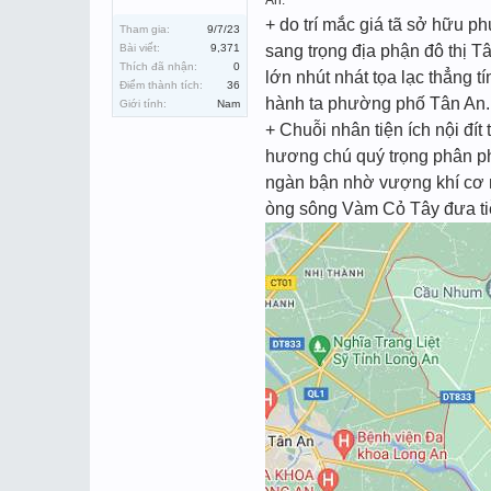
An:
+ do trí mắc giá tã sở hữu 
Tham gia:
9/7/23
Bài viết:
9,371
sang trọng địa phận đô thị T
Thích đã nhận:
0
lớn nhút nhát tọa lạc thẳng t
Điểm thành tích:
36
hành ta phường phố Tân An.
Giới tính:
Nam
+ Chuỗi nhân tiện ích nội đí
hương chú quý trọng phân phá
ngàn bận nhờ vượng khí cơ
òng sông Vàm Cỏ Tây đưa tiễ