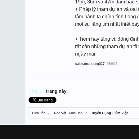
15m, 36m và 47m đảm bảo sự 
+ Pháp lý tham dự án và oai 
tâm hành ta chính tỉnh Long 
một sự lặng tim nhất thiết ba
+ Tiềm hay tăng ví: đồng địn
rất cần những tham dự án tầ
ngày mai.
salevamcodong027
,
25/9/23
Chia sẻ
trang này
Diễn đàn
Rao Vặt - Mua Bán
Tuyển Dụng - Tìm Việc