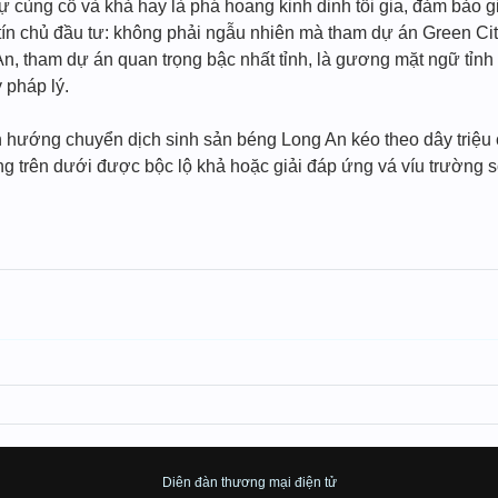
cùng cỗ và khả hay là phá hoang kinh dinh tối gia, đảm bảo g
tín chủ đầu tư: không phải ngẫu nhiên mà tham dự án Green City 
An, tham dự án quan trọng bậc nhất tỉnh, là gương mặt ngữ tỉn
y pháp lý.
h hướng chuyển dịch sinh sản béng Long An kéo theo dây triệu 
ng trên dưới được bộc lộ khả hoặc giải đáp ứng vá víu trường 
Diên đàn thương mại điện tử