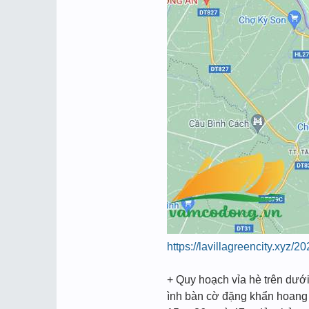
https://lavillagreencity.xyz/
+ Quy hoạch vỉa hè trên dướ
ình bàn cờ đặng khẩn hoang t