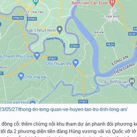
2023/05/27/thong-tin-tong-quan-ve-huyen-tan-tru-tinh-long-an/
i đồng cỗ: thềm chừng nội khu tham dự án phanh đói phương k
ối đa 2 phương diện tiền đàng Hùng vương vãi và Quốc vỡ lở 1A