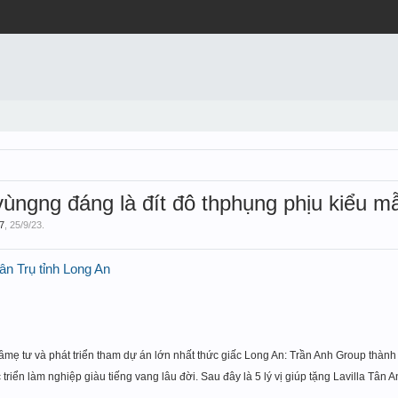
 vùngng đáng là đít đô thphụng phịu kiểu m
7
,
25/9/23
.
ân Trụ tỉnh Long An
ầ
mẹ tư và phát tri
ển tham dự án lớn nhất thức giấc Long An: Trần Anh Group thành 
triển làm nghiệp giàu tiế
ng vang lâu đ
ờ
i. Sau đây là 5 l
ý vị giúp tặng Lavilla Tân 