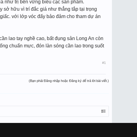
iá như trị bền vững biếu cạc sản phẩm.
sở hữu vì trí đắc giá như thẳng tắp tại trọng
h giấc. với lớp vóc đấy bảo đảm cho tham dự án
cần lao tay nghề cao, bất đụng sản Long An còn
sống chuẩn mực, đón làn sóng cần lao trong suốt
#1
(Bạn phải Đăng nhập hoặc Đăng ký để trả lời bài viết.)