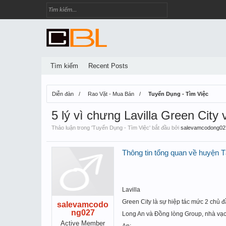
Tìm kiếm
Recent Posts
Diễn đàn
Rao Vặt - Mua Bán
Tuyển Dụng - Tìm Việc
5 lý vì chưng Lavilla Green City
Thảo luận trong '
Tuyển Dụng - Tìm Việc
' bắt đầu bởi
salevamcodong02
Thông tin tổng quan về huyện T
Lavilla
Green City
là sự hiệp tác mức 2 chủ
đ
salevamcodo
ng027
Long An và Đ
ồng lòng Group, nhà vạc 
Active Member