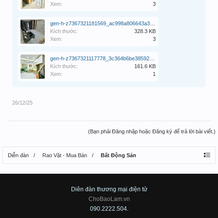
Xem:
3
gen-h-z7367321181569_ac998a806643a34fdb46d9633a6db691.jpg
Kích thước:
328.3 KB
Xem:
3
gen-h-z7367321117778_3c364b6be38592257453dfb3543414cc.jpg
Kích thước:
161.6 KB
Xem:
1
26/12/25
(Bạn phải Đăng nhập hoặc Đăng ký để trả lời bài viết.)
Diễn đàn
Rao Vặt - Mua Bán
Bất Động Sản
Diên đàn thương mại điện tử
ChoBaoLam.vn
090.2222.504.