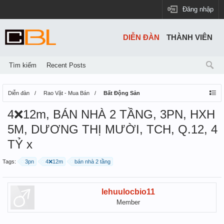
Đăng nhập
DIỄN ĐÀN
THÀNH VIÊN
Tìm kiếm
Recent Posts
Diễn đàn
Rao Vặt - Mua Bán
Bất Động Sản
4❌12m, BÁN NHÀ 2 TẦNG, 3PN, HXH
5M, DƯƠNG THỊ MƯỜI, TCH, Q.12, 4
TỶ x
Tags:
3pn
4❌12m
bán nhà 2 tầng
lehuulocbio11
Member