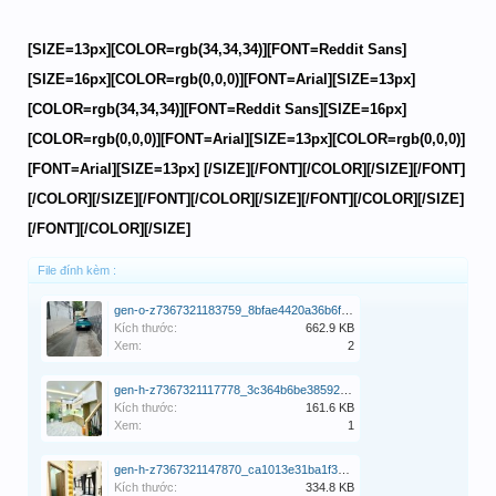
[SIZE=13px][COLOR=rgb(34,34,34)][FONT=Reddit Sans]
[SIZE=16px][COLOR=rgb(0,0,0)][FONT=Arial][SIZE=13px]
[COLOR=rgb(34,34,34)][FONT=Reddit Sans][SIZE=16px]
[COLOR=rgb(0,0,0)][FONT=Arial][SIZE=13px][COLOR=rgb(0,0,0)]
[FONT=Arial][SIZE=13px] [/SIZE][/FONT][/COLOR][/SIZE][/FONT]
[/COLOR][/SIZE][/FONT][/COLOR][/SIZE][/FONT][/COLOR][/SIZE]
[/FONT][/COLOR][/SIZE]
File đính kèm :
gen-o-z7367321183759_8bfae4420a36b6f3f9c3b46a8a1e76f9.jpg
Kích thước:
662.9 KB
Xem:
2
gen-h-z7367321117778_3c364b6be38592257453dfb3543414cc.jpg
Kích thước:
161.6 KB
Xem:
1
gen-h-z7367321147870_ca1013e31ba1f3a5c45e220b0f7a295f.jpg
Kích thước:
334.8 KB