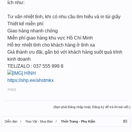
ích như:
Tư vấn nhiệt tình, khi có nhu cầu tìm hiểu và in túi giấy
Thiết kế miễn phí
Giao hàng nhanh chóng
Miễn phí giao hàng khu vực Hồ Chí Minh
Hỗ trợ nhiệt tình cho khách hàng ở tỉnh xa
Giá thành ưu đãi, gắn bó với khách hàng suốt quá trình
kinh doanh
TEL/ZALO : 037 555 999 8
HÌNH
https://shp.ee/ahstmkx
7/4/22
(Bạn phải Đăng nhập hoặc Đăng ký để trả lời bài viết.)
Diễn đàn
Rao Vặt - Mua Bán
Thời Trang - Phụ Kiện