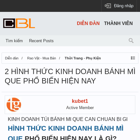
Đăng nhập
DIỄN ĐÀN
THÀNH VIÊN
Tìm kiếm
Recent Posts
Diễn đàn
Rao Vặt - Mua Bán
Thời Trang - Phụ Kiện
2 HÌNH THỨC KINH DOANH BÁNH MÌ
QUE PHỔ BIẾN HIỆN NAY
kubet1
Active Member
KINH DOANH TÚI BÁNH MI QUE CAN CHUAN BI GI
HÌNH THỨC KINH DOANH BÁNH MÌ
QUE
PHỔ BIẾN HIỆN NAY LÀ GÌ?