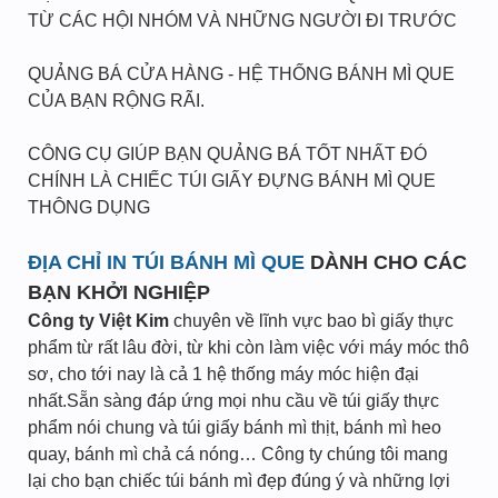
TỪ CÁC HỘI NHÓM VÀ NHỮNG NGƯỜI ĐI TRƯỚC
QUẢNG BÁ CỬA HÀNG - HỆ THỐNG BÁNH MÌ QUE
CỦA BẠN RỘNG RÃI.
CÔNG CỤ GIÚP BẠN QUẢNG BÁ TỐT NHẤT ĐÓ
CHÍNH LÀ CHIẾC TÚI GIẤY ĐỰNG BÁNH MÌ QUE
THÔNG DỤNG
ĐỊA CHỈ IN TÚI BÁNH MÌ QUE
DÀNH CHO CÁC
BẠN KHỞI NGHIỆP
Công ty Việt Kim
chuyên về lĩnh vực bao bì giấy thực
phẩm từ rất lâu đời, từ khi còn làm việc với máy móc thô
sơ, cho tới nay là cả 1 hệ thống máy móc hiện đại
nhất.Sẵn sàng đáp ứng mọi nhu cầu về túi giấy thực
phẩm nói chung và túi giấy bánh mì thịt, bánh mì heo
quay, bánh mì chả cá nóng… Công ty chúng tôi mang
lại cho bạn chiếc túi bánh mì đẹp đúng ý và những lợi