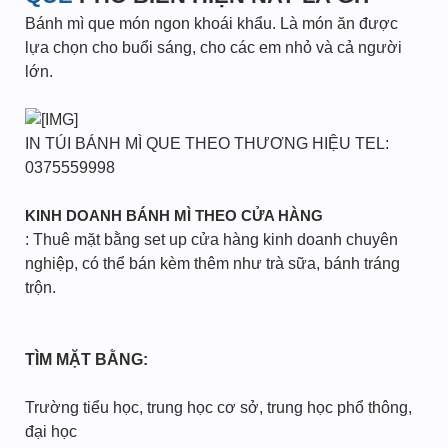
Bánh mì que món ngon khoái khẩu. Là món ăn được
lựa chọn cho buổi sáng, cho các em nhỏ và cả người
lớn.
IN TÚI BÁNH MÌ QUE THEO THƯƠNG HIỆU TEL:
0375559998
KINH DOANH BÁNH MÌ THEO CỬA HÀNG
: Thuê mặt bằng set up cửa hàng kinh doanh chuyên
nghiệp, có thể bán kèm thêm như trà sữa, bánh tráng
trộn.
TÌM MẶT BẰNG:
Trường tiểu học, trung học cơ sở, trung học phổ thông,
đại học