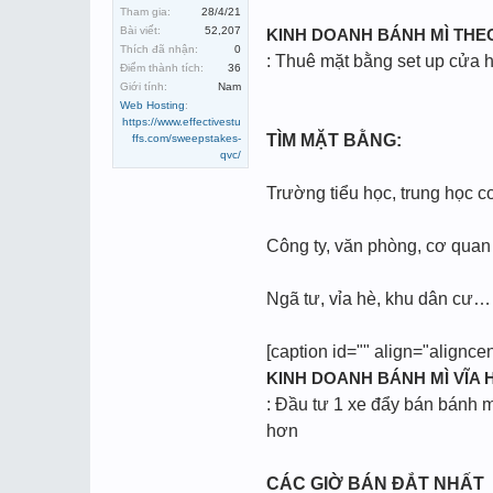
Tham gia:
28/4/21
Bài viết:
52,207
KINH DOANH BÁNH MÌ THE
Thích đã nhận:
0
: Thuê mặt bằng set up cửa h
Điểm thành tích:
36
Giới tính:
Nam
Web Hosting
:
https://www.effectivestu
TÌM MẶT BẰNG:
ffs.com/sweepstakes-
qvc/
Trường tiểu học, trung học c
Công ty, văn phòng, cơ quan
Ngã tư, vỉa hè, khu dân cư…
[caption id="" align="alignce
KINH DOANH BÁNH MÌ VĨA 
: Đầu tư 1 xe đẩy bán bánh m
hơn
CÁC GIỜ BÁN ĐẮT NHẤT