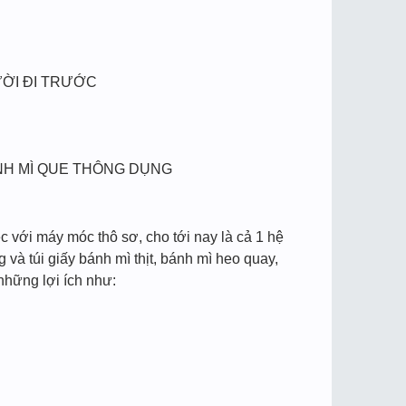
ỜI ĐI TRƯỚC
ÁNH MÌ QUE THÔNG DỤNG
ệc với máy móc thô sơ, cho tới nay là cả 1 hệ
và túi giấy bánh mì thịt, bánh mì heo quay,
những lợi ích như: