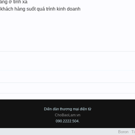
àng ở tỉnh xa
 khách hàng suốt quá trình kinh doanh
Diên đàn thương mại điện tử
ChoBaoLam.vn
090.2222.504.
Boron
Ti