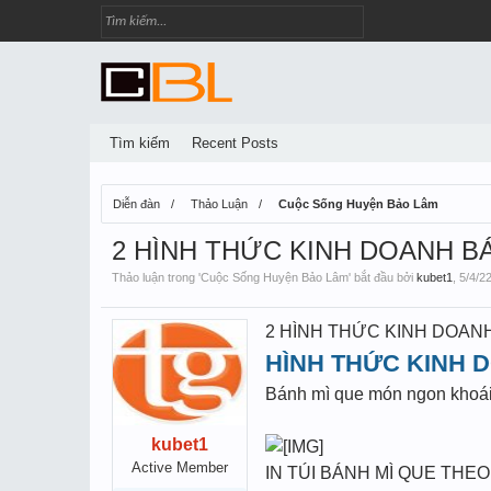
Tìm kiếm
Recent Posts
Diễn đàn
Thảo Luận
Cuộc Sống Huyện Bảo Lâm
2 HÌNH THỨC KINH DOANH BÁ
Thảo luận trong '
Cuộc Sống Huyện Bảo Lâm
' bắt đầu bởi
kubet1
,
5/4/2
2 HÌNH THỨC KINH DOANH
HÌNH THỨC KINH 
Bánh mì que món ngon khoái
kubet1
Active Member
IN TÚI BÁNH MÌ QUE THE