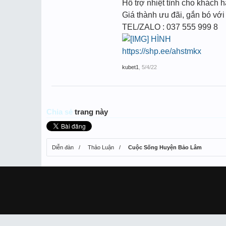
Hỗ trợ nhiệt tình cho khách h
Giá thành ưu đãi, gắn bó với
TEL/ZALO : 037 555 999 8
HÌNH
https://shp.ee/ahstmkx
kubet1
,
5/4/22
Chia sẻ
trang này
Diễn đàn
Thảo Luận
Cuộc Sống Huyện Bảo Lâm