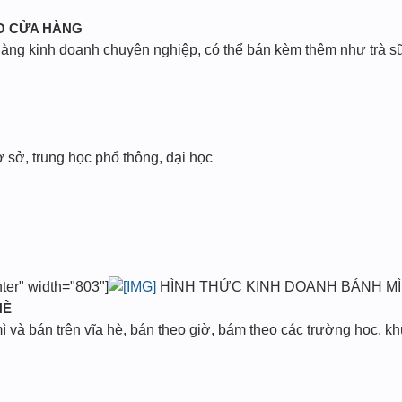
O CỬA HÀNG
àng kinh doanh chuyên nghiệp, có thể bán kèm thêm như trà sữ
ơ sở, trung học phổ thông, đại học
nter" width="803"]
HÌNH THỨC KINH DOANH BÁNH M
HÈ
ì và bán trên vĩa hè, bán theo giờ, bám theo các trường học, kh