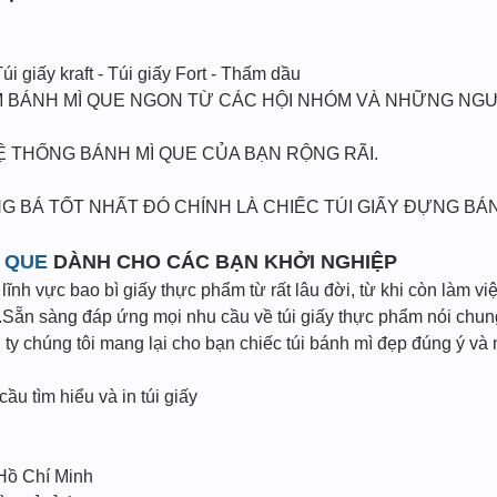
Túi giấy kraft - Túi giấy Fort - Thấm dầu
 BÁNH MÌ QUE NGON TỪ CÁC HỘI NHÓM VÀ NHỮNG NGƯ
Ệ THỐNG BÁNH MÌ QUE CỦA BẠN RỘNG RÃI.
G BÁ TỐT NHẤT ĐÓ CHÍNH LÀ CHIẾC TÚI GIẤY ĐỰNG B
Ì QUE
DÀNH CHO CÁC BẠN KHỞI NGHIỆP
ĩnh vực bao bì giấy thực phẩm từ rất lâu đời, từ khi còn làm vi
Sẵn sàng đáp ứng mọi nhu cầu về túi giấy thực phẩm nói chung 
y chúng tôi mang lại cho bạn chiếc túi bánh mì đẹp đúng ý và 
cầu tìm hiểu và in túi giấy
 Hồ Chí Minh