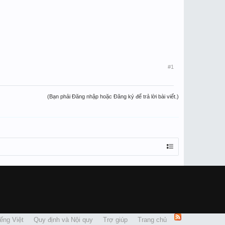
#1
(Bạn phải Đăng nhập hoặc Đăng ký để trả lời bài viết.)
ếng Việt
Quy định và Nội quy
Trợ giúp
Trang chủ