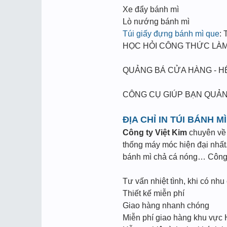
Xe đẩy bánh mì
Lò nướng bánh mì
Túi giấy đựng bánh mì que
: 
HỌC HỎI CÔNG THỨC LÀM
QUẢNG BÁ CỬA HÀNG - H
CÔNG CỤ GIÚP BẠN QUẢN
ĐỊA CHỈ IN TÚI BÁNH M
Công ty Việt Kim
chuyên về l
thống máy móc hiện đại nhất.
bánh mì chả cá nóng… Công t
Tư vấn nhiệt tình, khi có nhu 
Thiết kế miễn phí
Giao hàng nhanh chóng
Miễn phí giao hàng khu vực