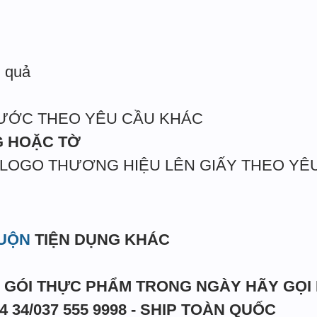
ủ quả
HƯỚC THEO YÊU CẦU KHÁC
G HOẶC TỜ
N LOGO THƯƠNG HIỆU LÊN GIẤY THEO YÊ
CUỘN
TIỆN DỤNG KHÁC
Y GÓI THỰC PHẨM TRONG NGÀY HÃY GỌI
34 34/037 555 9998 - SHIP TOÀN QUỐC