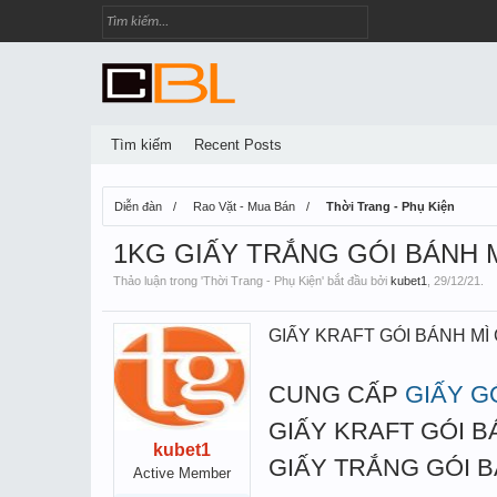
Tìm kiếm
Recent Posts
Diễn đàn
Rao Vặt - Mua Bán
Thời Trang - Phụ Kiện
1KG GIẤY TRẮNG GÓI BÁNH M
Thảo luận trong '
Thời Trang - Phụ Kiện
' bắt đầu bởi
kubet1
,
29/12/21
.
GIẤY KRAFT GÓI BÁNH MÌ
CUNG CẤP
GIẤY G
GIẤY KRAFT GÓI B
kubet1
GIẤY TRẮNG GÓI B
Active Member