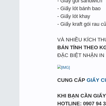
- Giấy gói sandwich
- Giấy lót bánh bao
- Giấy lót khay
- Giấy kraft gói rau c
VÀ NHIỀU KÍCH T
BÁN TÍNH THEO K
ĐẶC BIỆT NHẬN I
CUNG CẤP
GIẤY 
KHI BẠN CẦN GIẤ
HOTLINE: 0907 94 