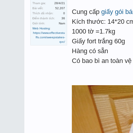
Tham gia:
28/4/21
Bài viết:
52,207
Cung cấp
giấy gói bá
Thích đã nhận:
0
Điểm thành tích:
36
Kích thước: 14*20 c
Giới tính:
Nam
Web Hosting
:
1000 tờ =1.7kg
https://www.effectivestu
ffs.com/sweepstakes-
Giấy fort trắng 60g
qvc/
Hàng có sẵn
Có bao bì an toàn vệ