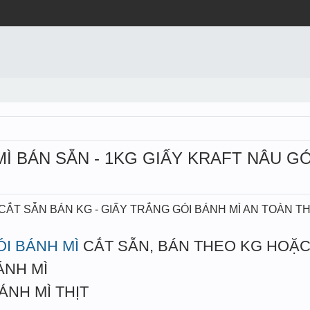
Ì BÁN SẴN - 1KG GIẤY KRAFT NÂU GÓ
 CẮT SẴN BÁN KG - GIẤY TRẮNG GÓI BÁNH MÌ AN TOÀN 
ÓI BÁNH MÌ
CẮT SẴN, BÁN THEO KG HOẶC
ÁNH MÌ
ÁNH MÌ THỊT