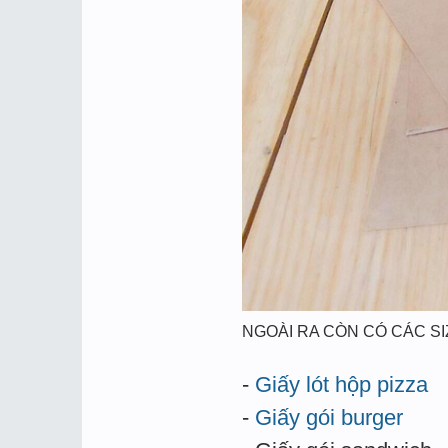
NGOÀI RA CÒN CÓ CÁC SI
-
Giấy lót hộp pizza
-
Giấy gói burger