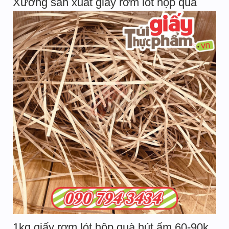
Xưởng sản xuất giấy rơm lót hộp quà
1kg giấy rơm lót hộp quà hút ẩm 60-90k