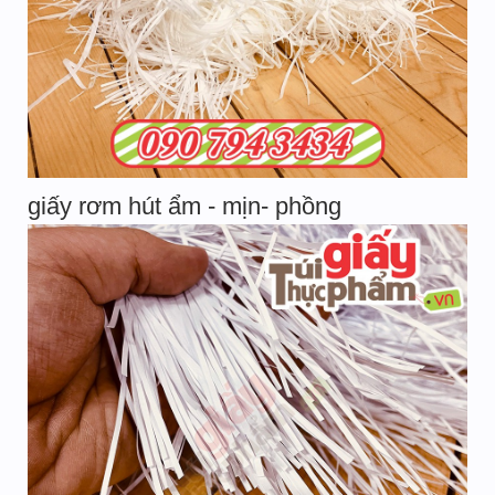
giấy rơm hút ẩm - mịn- phồng