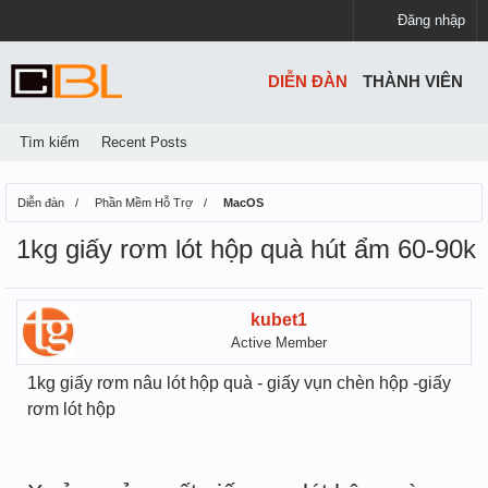
Đăng nhập
DIỄN ĐÀN
THÀNH VIÊN
Tìm kiếm
Recent Posts
Diễn đàn
Phần Mềm Hỗ Trợ
MacOS
1kg giấy rơm lót hộp quà hút ẩm 60-90k
kubet1
Active Member
1kg giấy rơm nâu lót hộp quà - giấy vụn chèn hộp -giấy
rơm lót hộp