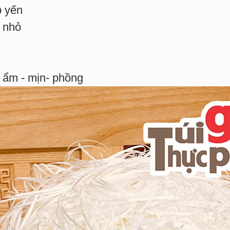
p yến
i nhỏ
 ẩm - mịn- phồng