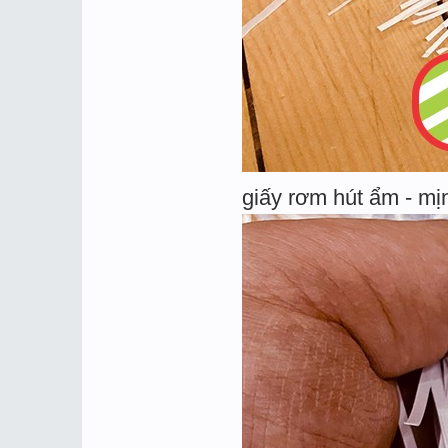
giấy rơm hút ẩm - mị