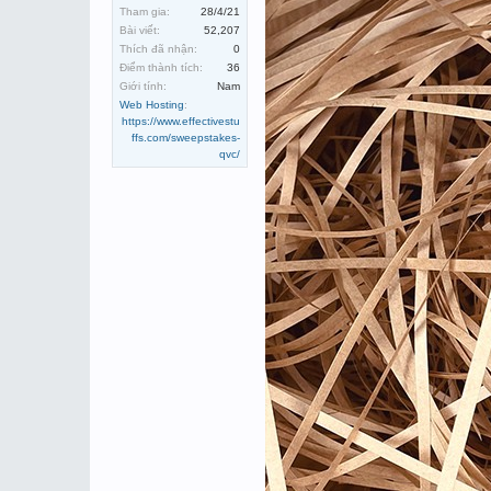
Tham gia:
28/4/21
Bài viết:
52,207
Thích đã nhận:
0
Điểm thành tích:
36
Giới tính:
Nam
Web Hosting
:
https://www.effectivestu
ffs.com/sweepstakes-
qvc/