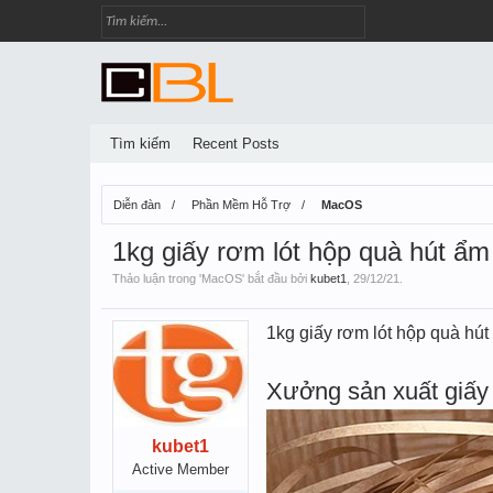
Tìm kiếm
Recent Posts
Diễn đàn
Phần Mềm Hỗ Trợ
MacOS
1kg giấy rơm lót hộp quà hút ẩm
Thảo luận trong '
MacOS
' bắt đầu bởi
kubet1
,
29/12/21
.
1kg giấy rơm lót hộp quà hú
Xưởng sản xuất giấy 
kubet1
Active Member