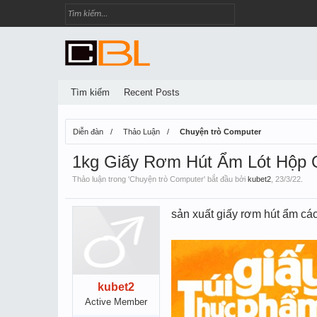
Tìm kiếm
Recent Posts
Diễn đàn
Thảo Luận
Chuyện trò Computer
1kg Giấy Rơm Hút Ẩm Lót Hộp 
Thảo luận trong '
Chuyện trò Computer
' bắt đầu bởi
kubet2
,
23/3/22
.
sản xuất giấy rơm hút ẩm các
kubet2
Active Member