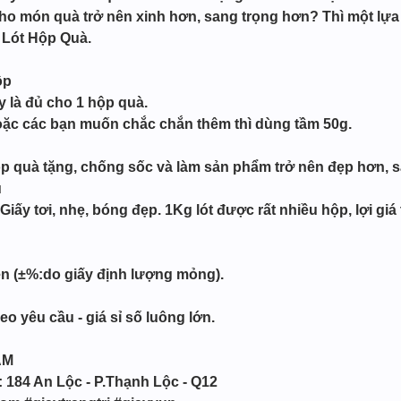
o món quà trở nên xinh hơn, sang trọng hơn? Thì một lựa 
 Lót Hộp Quà.
ộp
 là đủ cho 1 hộp quà.
hoặc các bạn muốn chắc chắn thêm thì dùng tầm 50g.
p quà tặng, chống sốc và làm sản phẩm trở nên đẹp hơn, 
u
Giấy tơi, nhẹ, bóng đẹp. 1Kg lót được rất nhiều hộp, lợi giá
ện (±%:do giấy định lượng mỏng).
o yêu cầu - giá sỉ số luông lớn.
ẨM
: 184 An Lộc - P.Thạnh Lộc - Q12