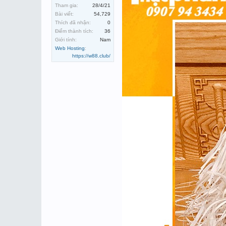
Tham gia:
28/4/21
Bài viết:
54,729
Thích đã nhận:
0
Điểm thành tích:
36
Giới tính:
Nam
Web Hosting
:
https://w88.club/