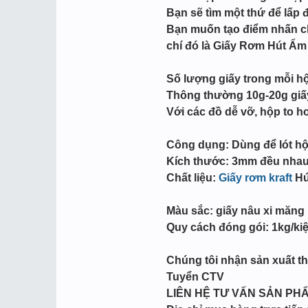
Bạn sẽ tìm một thứ để lấp 
Bạn muốn tạo điểm nhấn ch
chí đó là Giấy Rơm Hút Ẩm
Số lượng giấy trong mỗi h
Thông thường 10g-20g giấy
Với các đồ dễ vỡ, hộp to 
Công dụng: Dùng để lót hộ
Kích thước: 3mm đều nha
Chất liệu:
Giấy rơm kraft
Hút
Màu sắc: giấy nâu xi măng
Quy cách đóng gói: 1kg/ki
Chúng tôi nhận sản xuất the
Tuyển CTV
LIÊN HỆ TƯ VẤN SẢN PH