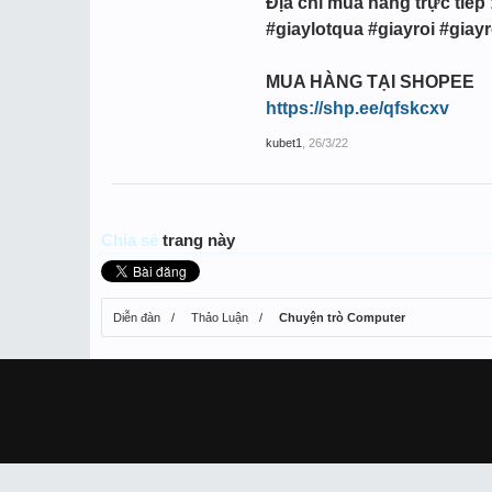
Địa chỉ mua hàng trực tiếp 
#giaylotqua #giayroi #giay
MUA HÀNG TẠI SHOPEE
https://shp.ee/qfskcxv
kubet1
,
26/3/22
Chia sẻ
trang này
Diễn đàn
Thảo Luận
Chuyện trò Computer