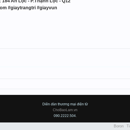
: 184 An Lộc - P.Thạnh Lộc - Q12
rom #giaytrangtri #giayvun
Diên đàn thương mại điện tử
ChoBaoLam.vn
090.2222.504.
Boron
Ti