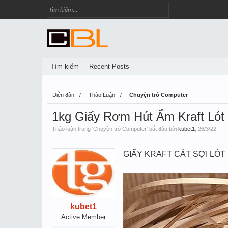
Tìm kiếm
Recent Posts
Diễn đàn
Thảo Luận
Chuyện trò Computer
1kg Giấy Rơm Hút Ẩm Kraft Lót 
Thảo luận trong '
Chuyện trò Computer
' bắt đầu bởi
kubet1
,
26/3/22
.
GIẤY KRAFT CẮT SỢI LÓ
kubet1
Active Member