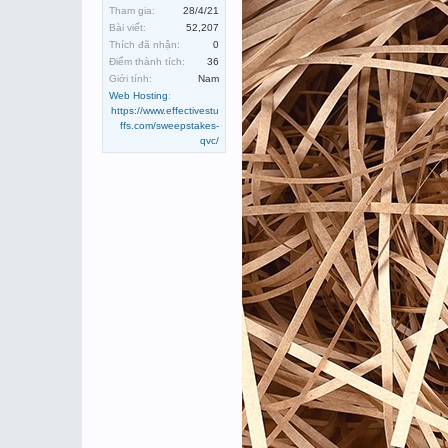
Tham gia:
28/4/21
Bài viết:
52,207
Thích đã nhận:
0
Điểm thành tích:
36
Giới tính:
Nam
Web Hosting
:
https://www.effectivestu
ffs.com/sweepstakes-
qvc/