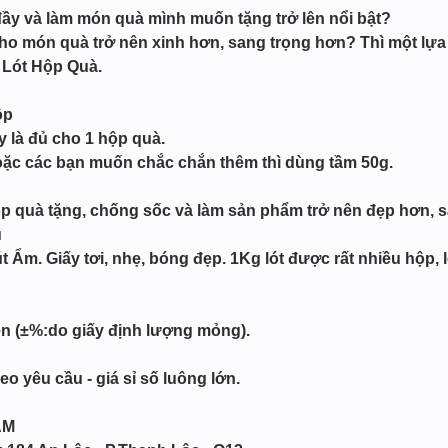
đầy và làm món quà mình muốn tặng trở lên nổi bật?
o món quà trở nên xinh hơn, sang trọng hơn? Thì một lựa 
 Lót Hộp Quà.
ộp
 là đủ cho 1 hộp quà.
hoặc các bạn muốn chắc chắn thêm thì dùng tầm 50g.
p quà tặng, chống sốc và làm sản phẩm trở nên đẹp hơn, 
u
 Ẩm. Giấy tơi, nhẹ, bóng đẹp. 1Kg lót được rất nhiều hộp, l
ện (±%:do giấy định lượng mỏng).
o yêu cầu - giá sỉ số luông lớn.
ẨM