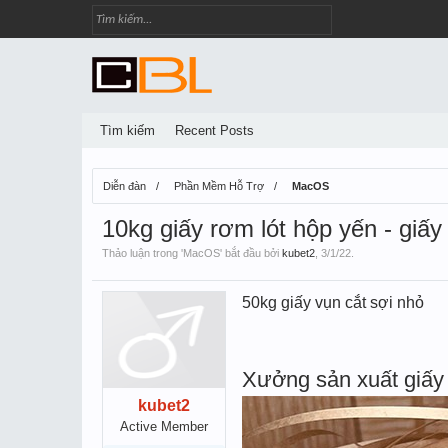
Tìm kiếm
Recent Posts
Diễn đàn
Phần Mềm Hỗ Trợ
MacOS
10kg giấy rơm lót hộp yến - giấy
Thảo luận trong '
MacOS
' bắt đầu bởi
kubet2
,
3/1/22
.
50kg giấy vụn cắt sợi nhỏ
Xưởng sản xuất giấy 
kubet2
Active Member