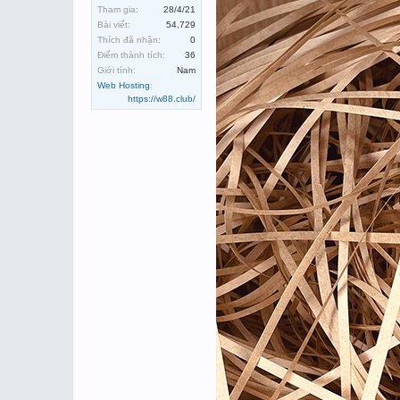
Tham gia:
28/4/21
Bài viết:
54,729
Thích đã nhận:
0
Điểm thành tích:
36
Giới tính:
Nam
Web Hosting
:
https://w88.club/