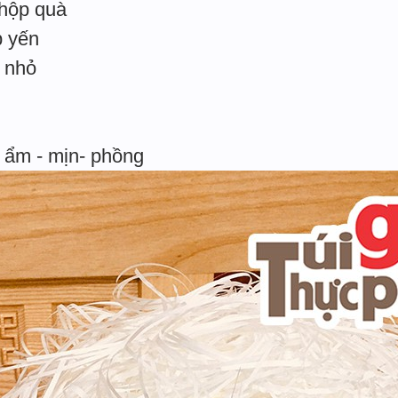
 hộp quà
p yến
i nhỏ
 ẩm - mịn- phồng