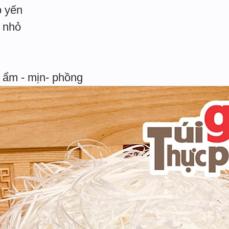
p yến
i nhỏ
 ẩm - mịn- phồng