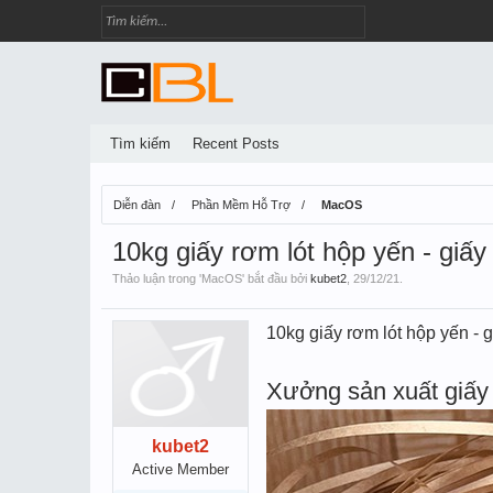
Tìm kiếm
Recent Posts
Diễn đàn
Phần Mềm Hỗ Trợ
MacOS
10kg giấy rơm lót hộp yến - giấy
Thảo luận trong '
MacOS
' bắt đầu bởi
kubet2
,
29/12/21
.
10kg giấy rơm lót hộp yến - g
Xưởng sản xuất giấy 
kubet2
Active Member