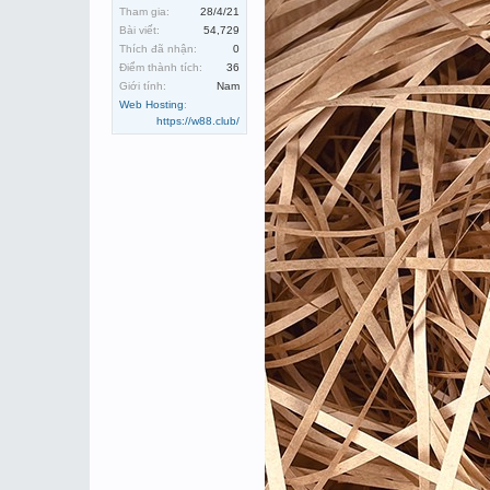
Tham gia:
28/4/21
Bài viết:
54,729
Thích đã nhận:
0
Điểm thành tích:
36
Giới tính:
Nam
Web Hosting
:
https://w88.club/