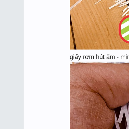
giấy rơm hút ẩm - mị