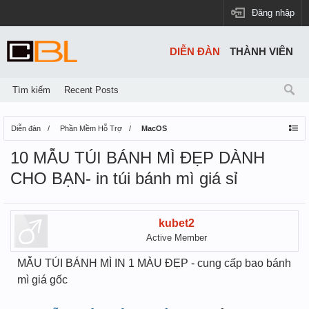
Đăng nhập
DIỄN ĐÀN
THÀNH VIÊN
Tìm kiếm
Recent Posts
Diễn đàn
Phần Mềm Hỗ Trợ
MacOS
10 MẪU TÚI BÁNH MÌ ĐẸP DÀNH
CHO BẠN- in túi bánh mì giá sỉ
kubet2
Active Member
MẪU TÚI BÁNH MÌ IN 1 MÀU ĐẸP - cung cấp bao bánh
mì giá gốc