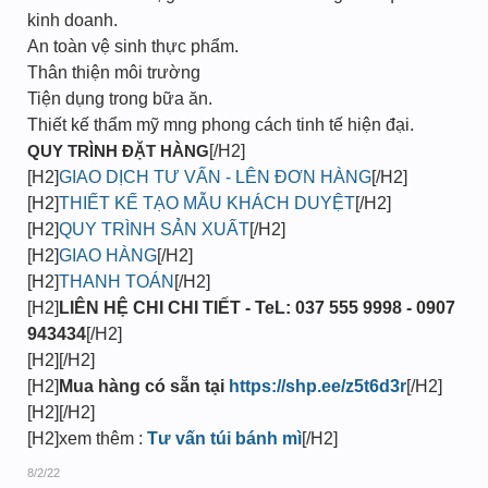
kinh doanh.
An toàn vệ sinh thực phẩm.
Thân thiện môi trường
Tiện dụng trong bữa ăn.
Thiết kế thẩm mỹ mng phong cách tinh tế hiện đại.
QUY TRÌNH ĐẶT HÀNG
[/H2]
[H2]
GIAO DỊCH TƯ VẤN - LÊN ĐƠN HÀNG
[/H2]
[H2]
THIẾT KẾ TẠO MẪU KHÁCH DUYỆT
[/H2]
[H2]
QUY TRÌNH SẢN XUẤT
[/H2]
[H2]
GIAO HÀNG
[/H2]
[H2]
THANH TOÁN
[/H2]
[H2]
LIÊN HỆ CHI CHI TIẾT - TeL: 037 555 9998 - 0907
943434
[/H2]
[H2][/H2]
[H2]
Mua hàng có sẵn tại
https://shp.ee/z5t6d3r
[/H2]
[H2][/H2]
[H2]xem thêm :
Tư vấn túi bánh mì
[/H2]
8/2/22