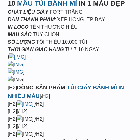
10
MẪU TÚI BÁNH MÌ
IN 1 MÀU ĐẸP
CHẤT LIỆU GIẤY
FORT TRẮNG
DÁN THÀNH PHẨM
: XẾP HÔNG- ÉP ĐÁY
IN LOGO
TÊN THƯƠNG HIỆU
MÀU SẮC
TÙY CHỌN
SỐ LƯỢNG
TỐI THIỂU 10.000 TÚI
THỜI GIAN GIAO HÀNG
TỪ 7-10 NGÀY
I
DÒNG SẢN PHẨM
TÚI GIẤY BÁNH MÌ IN
[H2]
NHIỀU MÀU
[/H2]
[H2]
[/H2]
[H2][/H2]
[H2]
[/H2]
[H2][/H2]
[H2]
[/H2]