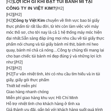
LỢI ÍCH GÌ KHI ĐẶT TÚI BÁNH MÌ TẠI
[H2]
CÔNG TY IN VIỆT KIM?
[/H2]
[H2][/H2]
[H2]
Công ty Việt Kim
chuyên về lĩnh vực bao bì giấy
thực phẩm từ rất lâu đời, từ khi còn làm việc với máy
móc thô sơ, cho tới nay là cả 1 hệ thống máy móc hiện
đại nhất.Sẵn sàng đáp ứng mọi nhu cầu về túi giấy thực
phẩm nói chung và túi giấy bánh mì thịt, bánh mì heo
quay, bánh mì chả cá nóng…Công ty chúng tôi mang lại
cho bạn chiếc túi bánh mì đẹp đúng ý và những lợi ích
như:[/H2]
[H2][/H2]
[H2]Tư vấn nhiệt tình, khi có nhu cầu tìm hiểu và in túi
giấy, giấy gói thực phẩm
Thiết kế miễn phí
Giao hàng nhanh chóng
Miễn phí giao hàng khu vực Hồ Chí Minh
Hỗ trợ nhiệt tình cho khách hàng ở tỉnh xa
Giá thành ưu đãi, gắn bó với khách hàng suốt quá trình