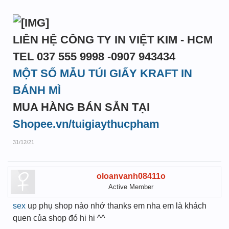
LIÊN HỆ CÔNG TY IN VIỆT KIM - HCM
TEL 037 555 9998 -0907 943434
MỘT SỐ MẪU TÚI GIẤY KRAFT IN
BÁNH MÌ
MUA HÀNG BÁN SẴN TẠI
Shopee.vn/tuigiaythucpham
31/12/21
oloanvanh08411o
Active Member
sex
up phụ shop nào nhớ thanks em nha em là khách
quen của shop đó hi hi ^^